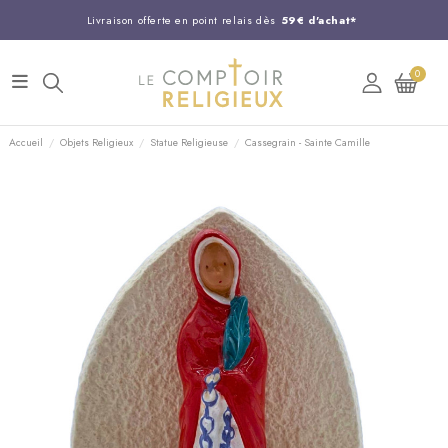
Livraison offerte en point relais dès
59€ d'achat*
Entreprise Française familiale
née en 1844
0
Support client disponible au
03 20 24 74 15
Commandez avant 14H,
expédition le jour même !
Accueil
Objets Religieux
Statue Religieuse
Cassegrain - Sainte Camille