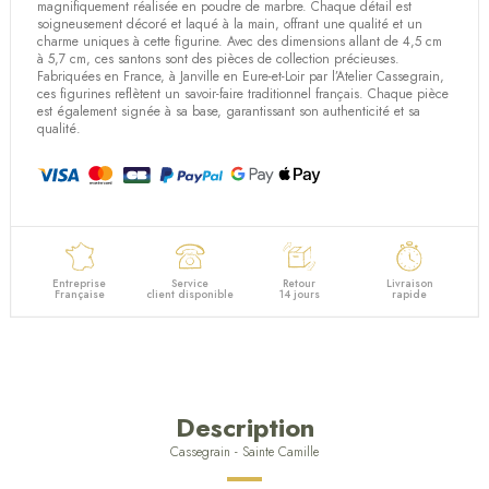
magnifiquement réalisée en poudre de marbre. Chaque détail est
soigneusement décoré et laqué à la main, offrant une qualité et un
charme uniques à cette figurine. Avec des dimensions allant de 4,5 cm
à 5,7 cm, ces santons sont des pièces de collection précieuses.
Fabriquées en France, à Janville en Eure-et-Loir par l’Atelier Cassegrain,
ces figurines reflètent un savoir-faire traditionnel français. Chaque pièce
est également signée à sa base, garantissant son authenticité et sa
qualité.
Entreprise
Service
Retour
Livraison
Française
client disponible
14 jours
rapide
Description
Cassegrain - Sainte Camille