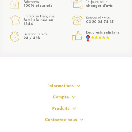
Paiements
14 jours pour
100% sécurisés
changer d’avis
Entreprise Française
Service client au
familiale née en
03 20 24 74 15
1844
Des clients
satisfaits
Livraison rapide
24 / 48h
Informations
Compte
Produits
Contactez-nous