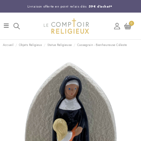
Livraison offerte en point relais dès
59€ d'achat*
Entreprise Française familiale
née en 1844
0
Support client disponible au
03 20 24 74 15
Commandez avant 14H,
expédition le jour même !
Accueil
Objets Religieux
Statue Religieuse
Cassegrain - Bienheureuse Céleste