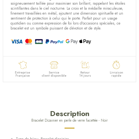
soigneusement taillée pour maximiser son brillant, rappelant les étoiles
scintillantes dans le ciel nocturne. La croix et la médaille miraculeuse,
finement travaillées en métal, ajoutent une dimension spirituelle et un
sentiment de protection à celui qui le porte. Parfait pour un usage
quotidien ou comme expression de foi lors d'occasions spéciales, ce
bracelet est un symbole puissant de dévotion et de style.
Entreprise
Service
Retour
Livraison
Française
client disponible
14 jours
rapide
Description
Bracelet Dizainier en perle de verre facettée - Noir
Type de bijou: Bracelet dizainier