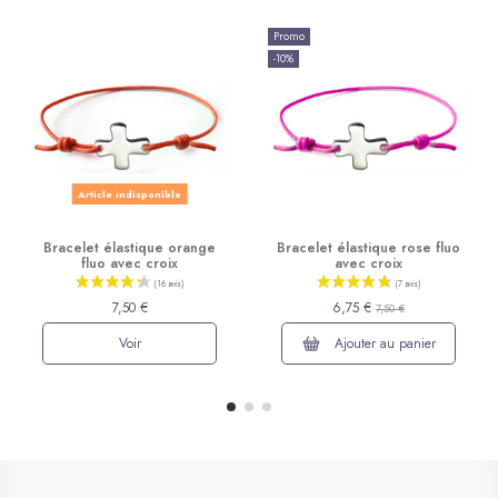
Promo
-10%
Article indisponible
Bracelet élastique orange
Bracelet élastique rose fluo
fluo avec croix
avec croix
7,50 €
6,75 €
7,50 €
Voir
Ajouter au panier