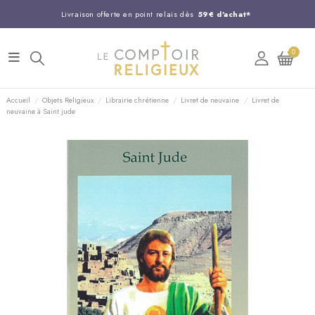
Livraison offerte en point relais dès
59€ d'achat*
Entreprise Française familiale
née en 1844
0
Support client disponible au
03 20 24 74 15
Commandez avant 14H,
expédition le jour même !
Accueil
Objets Religieux
Librairie chrétienne
Livret de neuvaine
Livret de
neuvaine à Saint jude