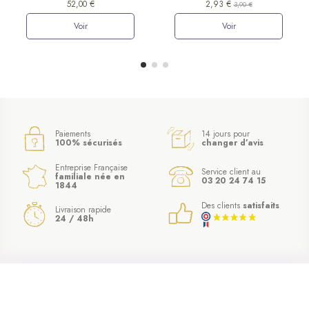
52,00 €
2,93 €
3,90 €
Voir
Voir
Paiements
14 jours pour
100% sécurisés
changer d’avis
Entreprise Française
Service client au
familiale née en
03 20 24 74 15
1844
Des clients
satisfaits
Livraison rapide
24 / 48h