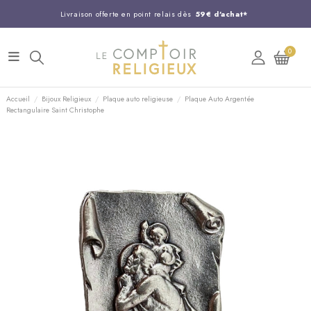
Livraison offerte en point relais dès
59€ d'achat*
Entreprise Française familiale
née en 1844
0
Support client disponible au
03 20 24 74 15
Commandez avant 14H,
expédition le jour même !
Accueil
Bijoux Religieux
Plaque auto religieuse
Plaque Auto Argentée
Rectangulaire Saint Christophe