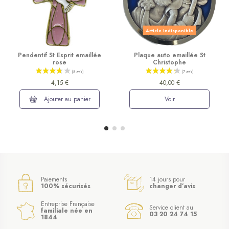
Article indisponible
Pendentif St Esprit emaillée
Plaque auto emaillée St
rose
Christophe
4,15 €
40,00 €
Ajouter au panier
Voir
Paiements
14 jours pour
100% sécurisés
changer d’avis
Entreprise Française
Service client au
familiale née en
03 20 24 74 15
1844