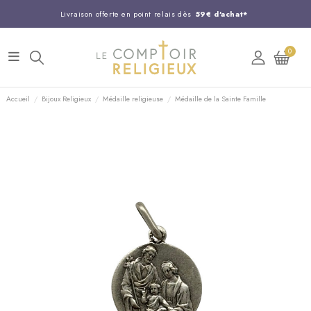
Livraison offerte en point relais dès
59€ d'achat*
Entreprise Française familiale
née en 1844
0
Support client disponible au
03 20 24 74 15
Commandez avant 14H,
expédition le jour même !
Accueil
Bijoux Religieux
Médaille religieuse
Médaille de la Sainte Famille