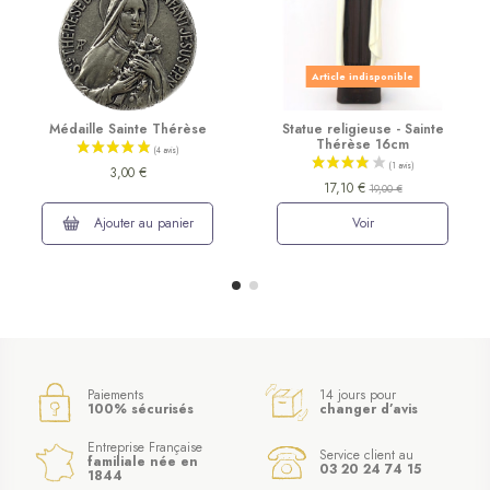
Article indisponible
Médaille Sainte Thérèse
Statue religieuse - Sainte
Thérèse 16cm
3,00 €
17,10 €
19,00 €
Ajouter au panier
Voir
Paiements
14 jours pour
100% sécurisés
changer d’avis
Entreprise Française
Service client au
familiale née en
03 20 24 74 15
1844