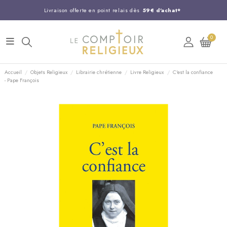
Livraison offerte en point relais dès
59€ d'achat*
Entreprise Française familiale
née en 1844
0
Support client disponible au
03 20 24 74 15
Commandez avant 14H,
expédition le jour même !
Accueil
Objets Religieux
Librairie chrétienne
Livre Religieux
C'est la confiance
- Pape François