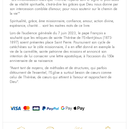
de sa vitalité spirituelle, c'est-à-dire les grâces que Dieu nous donne par
son intercession comblée d'amour, pour nous soutenir sur le chemin de
la vie'"
Spiritualité, grâce, âme missionnaire, confiance, amour, action divine,
espérance, charité... sont les maitres mots de ce livre.
Lors de l'audience générale du 7 juin 2023, le pape François a
souhaité que les reliques de sainte Thérèse de l'Enfant-Jésus (1873-
1897) soient présentes place Saint Pierre. Poursuivant son cycle de
catéchèses sur le zèle missionnaire, il a en effet donné en exemple la
vie de la carmélite, sainte patronne des missions et annoncé son
intention de lui consacrer une lettre apostolique, à l'occasion du 150e
anniversaire de sa naissance.
"Avant tant de moyens, de méthodes et de structures, qui parfois
détournent de l'essentiel, l'Eglise a surtout besoin de cœurs comme
celui de Thérèse, de cœurs qui attirent à l'amour et rapprochent de
Dieu".