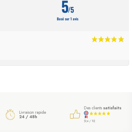
5
/5
Basé sur 1 avis
Des clients
satisfaits
Livraison rapide
24 / 48h
(9,4 / 10)