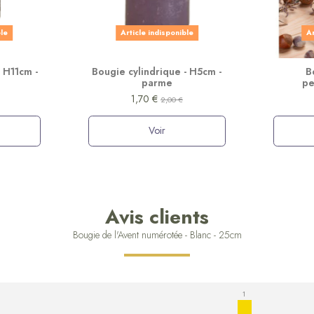
ble
Article indisponible
Ar
 H11cm -
Bougie cylindrique - H5cm -
B
parme
pe
1,70 €
2,00 €
Voir
Avis clients
Bougie de l'Avent numérotée - Blanc - 25cm
1