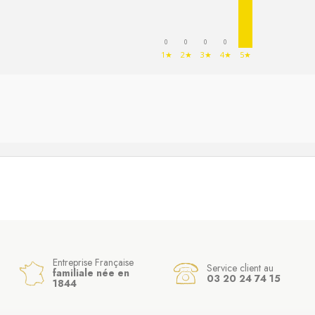
0
0
0
0
1★
2★
3★
4★
5★
Entreprise Française
Service client au
familiale née en
03 20 24 74 15
1844