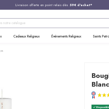
Livraison offerte en point relais dès
59€ d'achat*
Entreprise Française familiale
née en 1844
Support client disponible au
03 20 24 74 15
Commandez avant 14H,
expédition le jour même !
ux
Cadeaux Religieux
Événements Religieux
Saints Patr
5cm
Bougi
Blanc
Disponibl