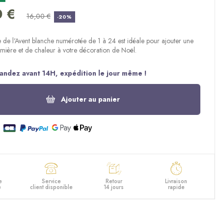
(1 avis)
0 €
16,00 €
-20%
 de l'Avent blanche numérotée de 1 à 24 est idéale pour ajouter une
mière et de chaleur à votre décoration de Noël.
ndez avant 14H, expédition le jour même !
Ajouter au panier
e
Service
Retour
Livraison
e
client disponible
14 jours
rapide