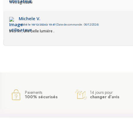
Très agréable
Michele V.
Publié le 16/12/2024 à 19:47
(Date de commande : 06/12/2024)
très fin , une belle lumiére .
Paiements
14 jours pour
100% sécurisés
changer d’avis