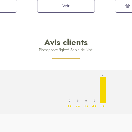
Voir
Avis clients
Photophore 'Igloo' Sapin de Noël
2
0
0
0
0
1★
2★
3★
4★
5★