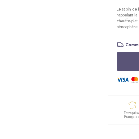
Le sapin de
rappelant la 
chauffe-plat
atmosphère f
Comma
Entrepris
Français