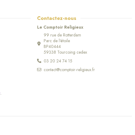
Contactez-nous
Le Comptoir Religieux
99 rue de Rotterdam
(9 avis)
Parc de l'étoile
BP40444
59338 Tourcoing cedex
03 20 24 74 15
contact@comptoir-religieux.fr
r
.