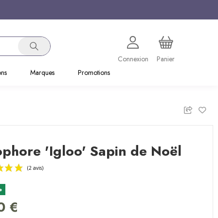
Connexion
Panier
ons
Marques
Promotions
phore 'Igloo' Sapin de Noël
e
(2 avis)
0 €