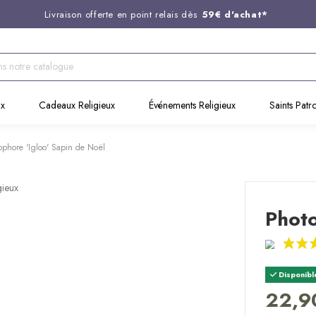
Livraison offerte en point relais dès
59€ d'achat*
Entreprise Française familiale
née en 1844
Support client disponible au
03 20 24 74 15
Commandez avant 14H,
expédition le jour même !
ux
Cadeaux Religieux
Événements Religieux
Saints Patr
ophore 'Igloo' Sapin de Noël
Photo
Disponibl
22,9