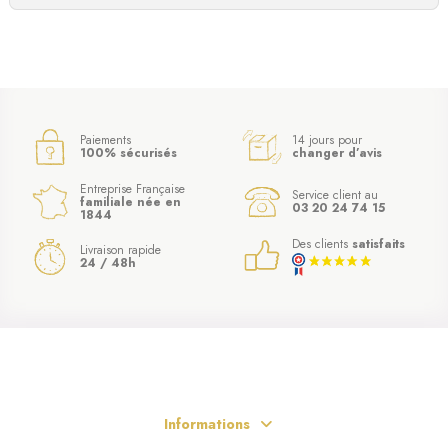
Paiements
14 jours pour
100% sécurisés
changer d’avis
Entreprise Française
Service client au
familiale née en
03 20 24 74 15
1844
Des clients
satisfaits
Livraison rapide
24 / 48h
Informations