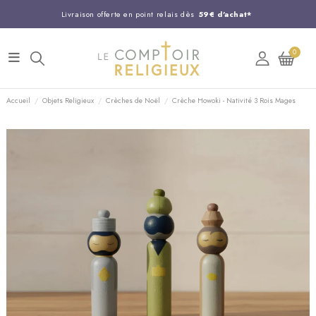
Livraison offerte en point relais dès
59€ d'achat*
Entreprise Française familiale
née en 1844
0
Support client disponible au
03 20 24 74 15
Commandez avant 14H,
expédition le jour même !
Accueil
Objets Religieux
Crèches de Noël
Crèche Howoki - Nativité 3 Rois Mages