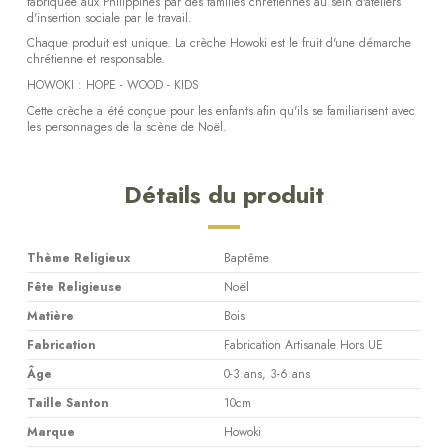
fabriquée aux Philippines par des familles chrétiennes au sein d'ateliers
d'insertion sociale par le travail.
Chaque produit est unique. La crèche Howoki est le fruit d'une démarche
chrétienne et responsable.
HOWOKI : HOPE - WOOD - KIDS
Cette crèche a été conçue pour les enfants afin qu'ils se familiarisent avec
les personnages de la scène de Noël.
Détails du produit
Thème Religieux
Baptême
Fête Religieuse
Noël
Matière
Bois
Fabrication
Fabrication Artisanale Hors UE
Âge
0-3 ans, 3-6 ans
Taille Santon
10cm
Marque
Howoki