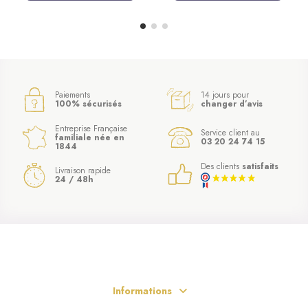
Paiements
14 jours pour
100% sécurisés
changer d’avis
Entreprise Française
Service client au
familiale née en
03 20 24 74 15
1844
Des clients
satisfaits
Livraison rapide
24 / 48h
Informations