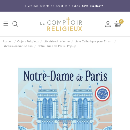
Livraison offerte en point relais dès
59€ d'achat*
Entreprise Française familiale
née en 1844
0
Support client disponible au
03 20 24 74 15
Commandez avant 14H,
expédition le jour même !
Accueil
Objets Religieux
Librairie chrétienne
Livre Catholique pour Enfant
Librairie enfant 3-6 ans
Notre Dame de Paris - Pop-up