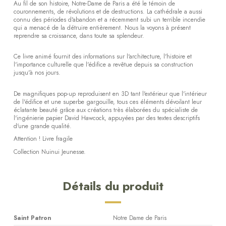
Au fil de son histoire, Notre-Dame de Paris a été le témoin de
couronnements, de révolutions et de destructions. La cathédrale a aussi
connu des périodes d'abandon et a récemment subi un terrible incendie
qui a menacé de la détruire entièrement. Nous la voyons à présent
reprendre sa croissance, dans toute sa splendeur.
Ce livre animé fournit des informations sur l'architecture, l'histoire et
l'importance culturelle que l'édifice a revêtue depuis sa construction
jusqu'à nos jours.
De magnifiques pop-up reproduisent en 3D tant l'extérieur que l'intérieur
de l'édifice et une superbe gargouille, tous ces éléments dévoilant leur
éclatante beauté grâce aux créations très élaborées du spécialiste de
l'ingénierie papier David Hawcock, appuyées par des textes descriptifs
d'une grande qualité.
Attention ! Livre fragile
Collection Nuinui Jeunesse.
Détails du produit
Saint Patron
Notre Dame de Paris