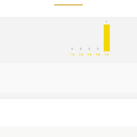
1
0
0
0
0
1★
2★
3★
4★
5★