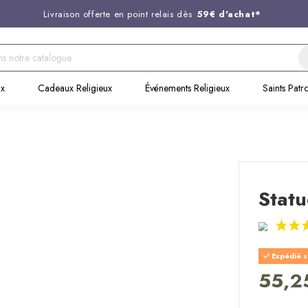
Livraison offerte en point relais dès
59€ d'achat*
Entreprise Française familiale
née en 1844
Support client disponible au
03 20 24 74 15
ux
Cadeaux Religieux
Événements Religieux
Saints Patr
Commandez avant 14H,
expédition le jour même !
Statu
Expédié s
55,2