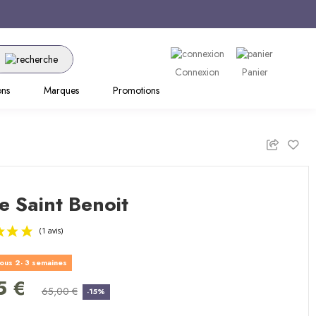
Connexion
Panier
ons
Marques
Promotions
e Saint Benoit
ous 2- 3 semaines
(1 avis)
5 €
65,00 €
-15%