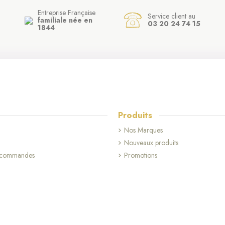
Entreprise Française
Service client au
familiale née en
03 20 24 74 15
1844
Produits
Nos Marques
Nouveaux produits
(16 avis)
s commandes
Promotions