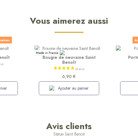
Vous aimerez aussi
maines
Ar
Made in France
enoît
Bougie de neuvaine Saint
Port
Benoît
6,90 €
nier
Ajouter au panier
Avis clients
Statue Saint Benoit