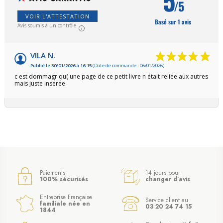
5
/5
VOIR L'ATTESTATION
Basé sur 1 avis
Avis soumis à un contrôle
VILA N.
Publié le 30/01/2026 à 16:15
(Date de commande : 06/01/2026)
c est dommagr qu( une page de ce petit livre n était reliée aux autres
mais juste insérée
Paiements
14 jours pour
100% sécurisés
changer d’avis
Entreprise Française
Service client au
familiale née en
03 20 24 74 15
1844