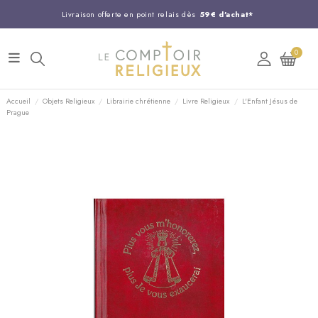
Livraison offerte en point relais dès
59€ d'achat*
Entreprise Française familiale
née en 1844
0
Support client disponible au
03 20 24 74 15
Commandez avant 14H,
expédition le jour même !
Accueil
Objets Religieux
Librairie chrétienne
Livre Religieux
L'Enfant Jésus de
Prague