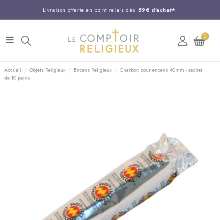
Livraison offerte en point relais dès
59€ d'achat*
Entreprise Française familiale
née en 1844
0
Support client disponible au
03 20 24 74 15
Commandez avant 14H,
expédition le jour même !
Accueil
Objets Religieux
Encens Religieux
Charbon pour encens 40mm - sachet
de 10 pains