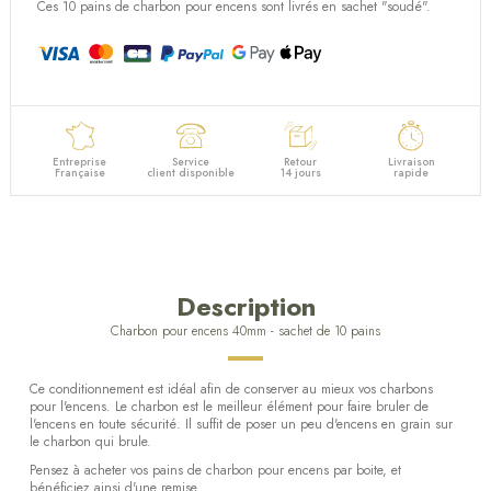
(1 avis)
Ces 10 pains de charbon pour encens sont livrés en sachet "soudé".
Entreprise
Service
Retour
Livraison
Française
client disponible
14 jours
rapide
Description
Charbon pour encens 40mm - sachet de 10 pains
Ce conditionnement est idéal afin de conserver au mieux vos charbons
pour l'encens. Le charbon est le meilleur élément pour faire bruler de
l'encens en toute sécurité. Il suffit de poser un peu d'encens en grain sur
le charbon qui brule.
Pensez à acheter vos pains de charbon pour encens par boite, et
bénéficiez ainsi d'une remise.