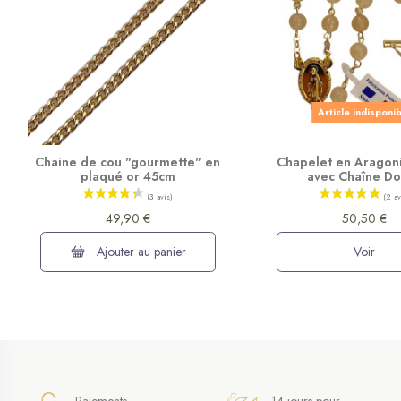
Article indisponi
Chaine de cou "gourmette" en
Chapelet en Aragoni
plaqué or 45cm
avec Chaîne D
49,90 €
50,50 €
Ajouter au panier
Voir
Paiements
14 jours pour