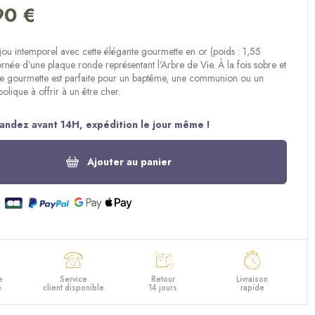
90 €
jou intemporel avec cette élégante gourmette en or (poids : 1,55
née d’une plaque ronde représentant l'Arbre de Vie. À la fois sobre et
tte gourmette est parfaite pour un baptême, une communion ou un
lique à offrir à un être cher.
ndez avant 14H, expédition le jour même !
Ajouter au panier
e
Service
Retour
Livraison
e
client disponible
14 jours
rapide