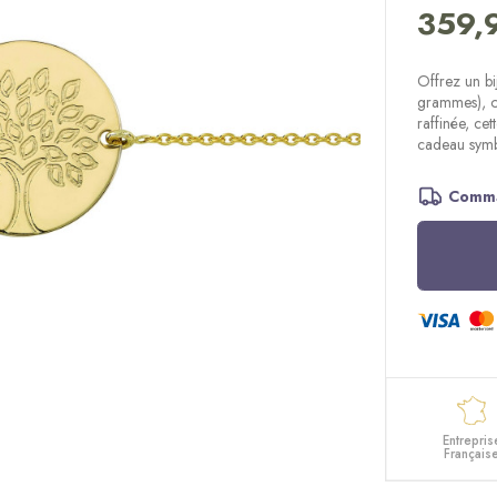
359,
Offrez un bi
grammes), or
raffinée, ce
cadeau symbo
Comma
Entrepris
Français