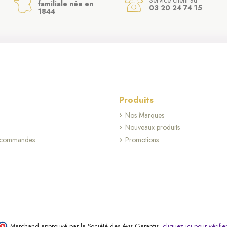
familiale née en
03 20 24 74 15
1844
Produits
Nos Marques
Nouveaux produits
s commandes
Promotions
Marchand approuvé par la Société des Avis Garantis,
cliquez ici pour vérifie