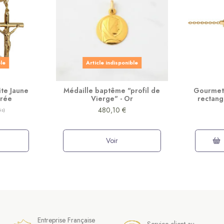
ble
Article indisponible
te Jaune
Médaille baptême "profil de
Gourmett
orée
Vierge" - Or
rectang
480,10 €
Voir
Entreprise Française
Service client au