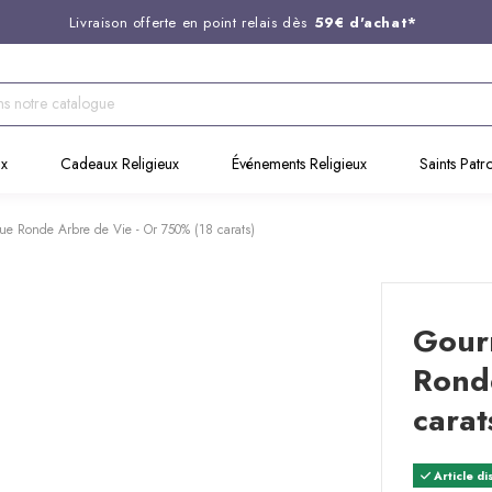
Livraison offerte en point relais dès
59€ d'achat*
Entreprise Française familiale
née en 1844
Support client disponible au
03 20 24 74 15
Commandez avant 14H,
expédition le jour même !
ux
Cadeaux Religieux
Événements Religieux
Saints Patr
ue Ronde Arbre de Vie - Or 750% (18 carats)
Gour
Rond
carat
Article di