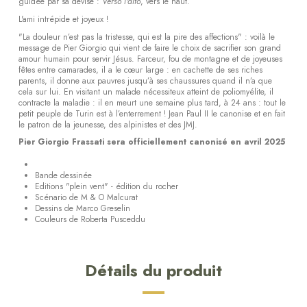
guidée par sa devise :
Verso l'alto
, vers le haut.
L'ami intrépide et joyeux !
"La douleur n’est pas la tristesse, qui est la pire des affections" : voilà le
message de Pier Giorgio qui vient de faire le choix de sacrifier son grand
amour humain pour servir Jésus. Farceur, fou de montagne et de joyeuses
fêtes entre camarades, il a le cœur large : en cachette de ses riches
parents, il donne aux pauvres jusqu’à ses chaussures quand il n’a que
cela sur lui. En visitant un malade nécessiteux atteint de poliomyélite, il
contracte la maladie : il en meurt une semaine plus tard, à 24 ans : tout le
petit peuple de Turin est à l’enterrement ! Jean Paul II le canonise et en fait
le patron de la jeunesse, des alpinistes et des JMJ.
Pier Giorgio Frassati sera officiellement canonisé en avril 2025
Bande dessinée
Editions "plein vent" - édition du rocher
Scénario de M & O Malcurat
Dessins de Marco Greselin
Couleurs de Roberta Pusceddu
Détails du produit