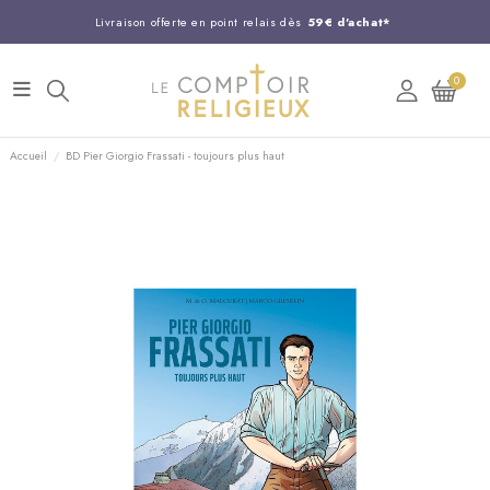
Livraison offerte en point relais dès
59€ d'achat*
Entreprise Française familiale
née en 1844
0
Support client disponible au
03 20 24 74 15
Commandez avant 14H,
expédition le jour même !
Accueil
BD Pier Giorgio Frassati - toujours plus haut