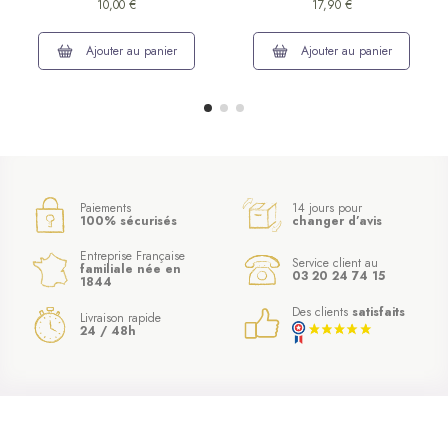
10,00 €
17,90 €
Ajouter au panier
Ajouter au panier
Paiements
14 jours pour
100% sécurisés
changer d’avis
Entreprise Française
Service client au
familiale née en
03 20 24 74 15
1844
Des clients
satisfaits
Livraison rapide
24 / 48h