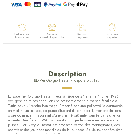
Entreprise
Service
Retour
Livraison
Française
client disponible
14 jours
rapide
Description
BD Pier Giorgio Frassati - toujours plus haut
Lorsque Pier Giorgio Frassati meurt à l'âge de 24 ans, le 4 juillet 1925,
des gens de toutes conditions se pressent devant la maison familiale à
Turin pour lui rendre hommage. Emporté par une poliomyélite contractée
en visitant un malade, ce jeune étudiant italien, sportif, membre du tiers
ordre dominicain, rayonnait d'une charité brûlante, puisée dans une foi
ardente. Béatifié en 1990 par Jean-Paul II qui le donne en modèle aux
jeunes, Pier Giorgio Frassati est proclamé patron des montagnards, des
sportifs et des Journées mondiales de la jeunesse. Sa vie tout entière était