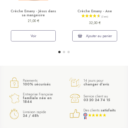
Crèche Emany - Jésus dans
Crèche Emany - Ane
sa mangeoire
21,00 €
32,00 €
Voir
Ajouter au panier
Paiements
14 jours pour
100% sécurisés
changer d’avis
Entreprise Française
Service client au
familiale née en
03 20 24 74 15
1844
Des clients
satisfaits
Livraison rapide
24 / 48h