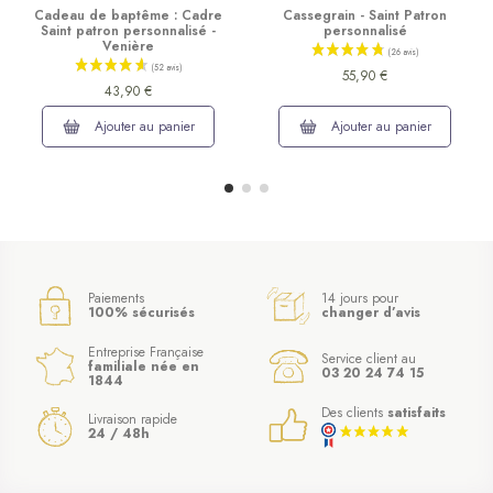
Cadeau de baptême : Cadre
Cassegrain - Saint Patron
Saint patron personnalisé -
personnalisé
Venière
55,90 €
43,90 €
Ajouter au panier
Ajouter au panier
Paiements
14 jours pour
100% sécurisés
changer d’avis
Entreprise Française
Service client au
familiale née en
03 20 24 74 15
1844
Des clients
satisfaits
Livraison rapide
24 / 48h