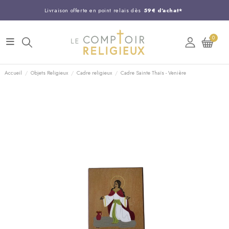
Livraison offerte en point relais dès
59€ d'achat*
Entreprise Française familiale
née en 1844
0
Support client disponible au
03 20 24 74 15
Commandez avant 14H,
expédition le jour même !
Accueil
Objets Religieux
Cadre religieux
Cadre Sainte Thaïs - Venière