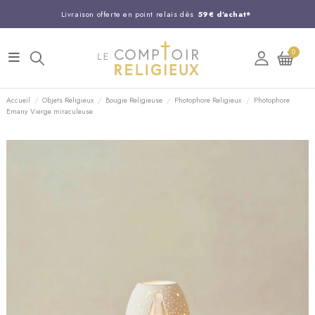
Livraison offerte en point relais dès
59€ d'achat*
Entreprise Française familiale
née en 1844
0
Support client disponible au
03 20 24 74 15
Commandez avant 14H,
expédition le jour même !
Accueil
Objets Religieux
Bougie Religieuse
Photophore Religieux
Photophore
Emany Vierge miraculeuse