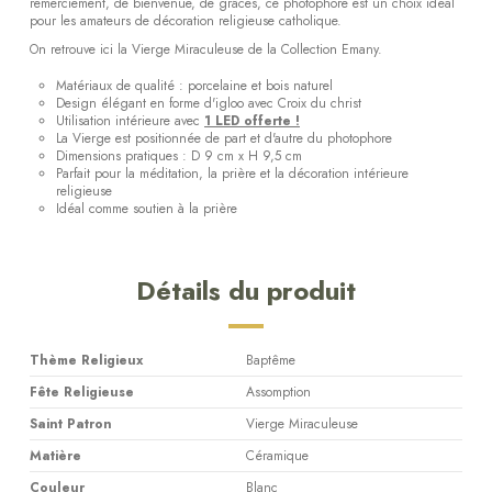
remerciement, de bienvenue, de grâces, ce photophore est un choix idéal
pour les amateurs de décoration religieuse catholique.
On retrouve ici la Vierge Miraculeuse de la Collection Emany.
Matériaux de qualité : porcelaine et bois naturel
Design élégant en forme d'igloo avec Croix du christ
Utilisation intérieure avec
1 LED offerte !
La Vierge est positionnée de part et d'autre du photophore
Dimensions pratiques : D 9 cm x H 9,5 cm
Parfait pour la méditation, la prière et la décoration intérieure
religieuse
Idéal comme soutien à la prière
Détails du produit
Thème Religieux
Baptême
Fête Religieuse
Assomption
Saint Patron
Vierge Miraculeuse
Matière
Céramique
Couleur
Blanc