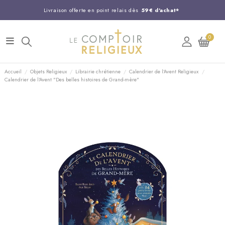
Livraison offerte en point relais dès
59€ d'achat*
Entreprise Française familiale
née en 1844
0
Support client disponible au
03 20 24 74 15
Commandez avant 14H,
expédition le jour même !
Accueil
Objets Religieux
Librairie chrétienne
Calendrier de l'Avent Religieux
Calendrier de l'Avent "Des belles histoires de Grand-mère"