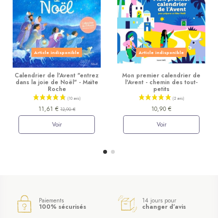
Article indisponible
Article indisponible
Calendrier de l'Avent "entrez
Mon premier calendrier de
dans la joie de Noël" - Maïte
l'Avent - chemin des tout-
Roche
petits
11,61 €
10,90 €
12,90 €
Voir
Voir
Paiements
14 jours pour
100% sécurisés
changer d’avis