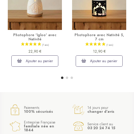
Photophore 'Igloo' avec
Photophore avec Nativité 5,
Nativité
7 cm
22,90 €
12,90 €
Ajouter au panier
Ajouter au panier
Paiements
14 jours pour
100% sécurisés
changer d’avis
Entreprise Française
Service client au
familiale née en
03 20 24 74 15
1844