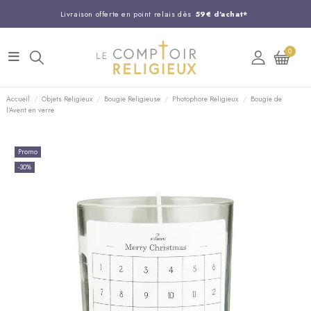
Livraison offerte en point relais dès
59€ d'achat*
Entreprise Française familiale
née en 1844
0
Support client disponible au
03 20 24 74 15
Commandez avant 14H,
expédition le jour même !
Accueil
Objets Religieux
Bougie Religieuse
Photophore Religieux
Bougie de
l'Avent en verre
Promo
-30%