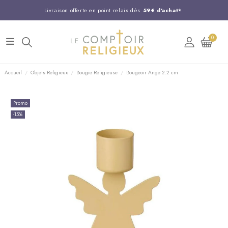
Livraison offerte en point relais dès
59€ d'achat*
Entreprise Française familiale
née en 1844
0
Support client disponible au
03 20 24 74 15
Commandez avant 14H,
expédition le jour même !
Accueil
Objets Religieux
Bougie Religieuse
Bougeoir Ange 2.2 cm
Promo
-15%