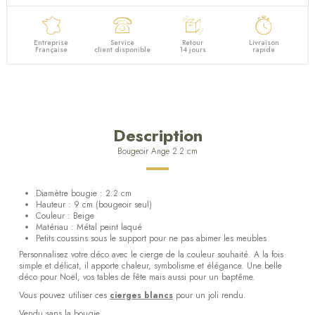
Entreprise
Service
Retour
Livraison
Française
client disponible
14 jours
rapide
Description
Bougeoir Ange 2.2 cm
Diamètre bougie : 2.2 cm
Hauteur : 9 cm (bougeoir seul)
Couleur : Beige
Matériau : Métal peint laqué
Petits coussins sous le support pour ne pas abimer les meubles
Personnalisez votre déco avec le cierge de la couleur souhaité. A la fois
simple et délicat, il apporte chaleur, symbolisme et élégance. Une belle
déco pour Noël, vos tables de fête mais aussi pour un baptême.
Vous pouvez utiliser ces
cierges blancs
pour un joli rendu.
Vendu sans la bougie.