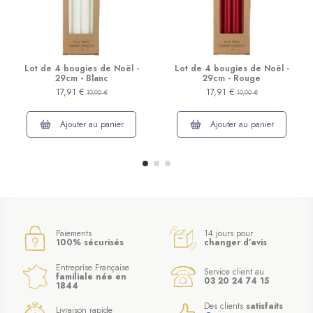
Lot de 4 bougies de Noël -
Lot de 4 bougies de Noël -
29cm - Blanc
29cm - Rouge
17,91 €
17,91 €
19,90 €
19,90 €
Ajouter au panier
Ajouter au panier
Paiements
14 jours pour
100% sécurisés
changer d’avis
Entreprise Française
Service client au
familiale née en
03 20 24 74 15
1844
Des clients
satisfaits
Livraison rapide