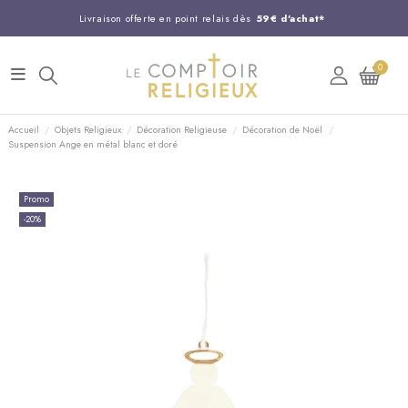
Livraison offerte en point relais dès
59€ d'achat*
Entreprise Française familiale
née en 1844
0
Support client disponible au
03 20 24 74 15
Commandez avant 14H,
expédition le jour même !
Accueil
Objets Religieux
Décoration Religieuse
Décoration de Noël
Suspension Ange en métal blanc et doré
Promo
-20%