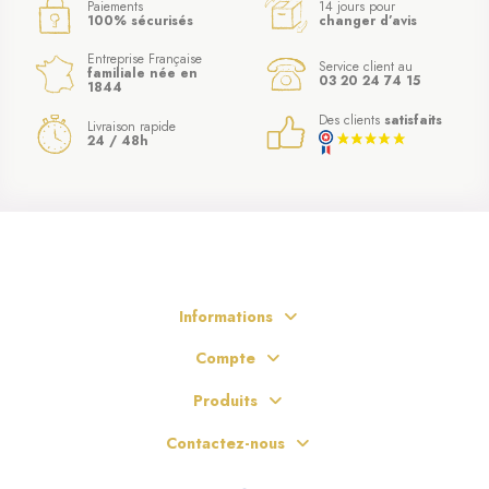
Paiements
14 jours pour
100% sécurisés
changer d’avis
Entreprise Française
Service client au
familiale née en
03 20 24 74 15
1844
Des clients
satisfaits
Livraison rapide
24 / 48h
Informations
Compte
Produits
Contactez-nous