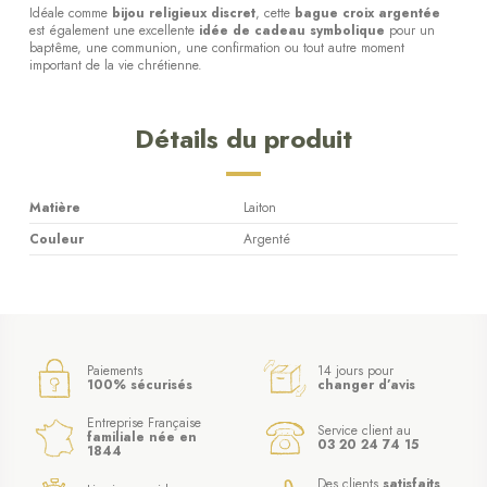
Idéale comme
bijou religieux discret
, cette
bague croix argentée
est également une excellente
idée de cadeau symbolique
pour un
baptême, une communion, une confirmation ou tout autre moment
important de la vie chrétienne.
Détails du produit
Matière
Laiton
Couleur
Argenté
Paiements
14 jours pour
100% sécurisés
changer d’avis
Entreprise Française
Service client au
familiale née en
03 20 24 74 15
1844
Des clients
satisfaits