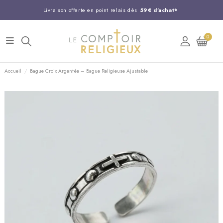
Livraison offerte en point relais dès
59€ d'achat*
Entreprise Française familiale
née en 1844
0
Support client disponible au
03 20 24 74 15
Commandez avant 14H,
expédition le jour même !
Accueil
Bague Croix Argentée – Bague Religieuse Ajustable