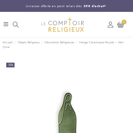
Livraison offerte en point relais dès
59€ d'achat*
Entreprise Française familiale
née en 1844
0
Support client disponible au
03 20 24 74 15
Commandez avant 14H,
expédition le jour même !
Accueil
Objets Religieux
Décoration Religieuse
Vierge Céramique Murale – Vert
Olive
-10%