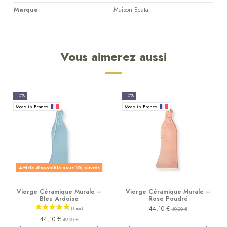
Marque
Maison Beata
Vous aimerez aussi
-10%
-10%
Made in France
Made in France
Article disponible sous 10j ouvrés
Vierge Céramique Murale –
Vierge Céramique Murale –
Bleu Ardoise
Rose Poudré
44,10 €
49,00 €
44,10 €
49,00 €