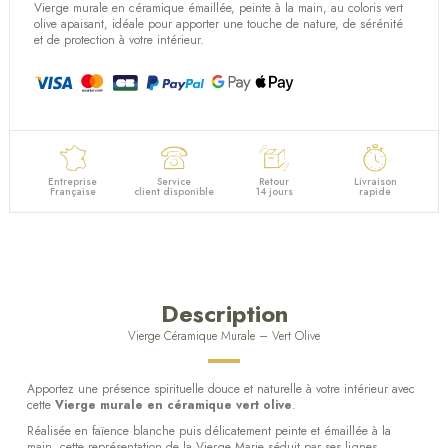
Vierge murale en céramique émaillée, peinte à la main, au coloris vert
olive apaisant, idéale pour apporter une touche de nature, de sérénité
et de protection à votre intérieur.
Entreprise
Service
Retour
Livraison
Française
client disponible
14 jours
rapide
Description
Vierge Céramique Murale – Vert Olive
Apportez une présence spirituelle douce et naturelle à votre intérieur avec
cette
Vierge murale en céramique vert olive
.
Réalisée en faïence blanche puis délicatement peinte et émaillée à la
main, cette représentation de la Vierge Marie séduit par ses lignes