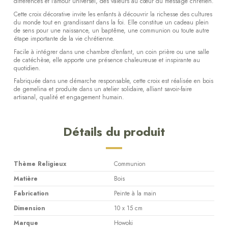
différences et l'amour universel, des valeurs au cœur du message chrétien.
Cette croix décorative invite les enfants à découvrir la richesse des cultures
du monde tout en grandissant dans la foi. Elle constitue un cadeau plein
de sens pour une naissance, un baptême, une communion ou toute autre
étape importante de la vie chrétienne.
Facile à intégrer dans une chambre d'enfant, un coin prière ou une salle
de catéchèse, elle apporte une présence chaleureuse et inspirante au
quotidien.
Fabriquée dans une démarche responsable, cette croix est réalisée en bois
de gemelina et produite dans un atelier solidaire, alliant savoir-faire
artisanal, qualité et engagement humain.
Détails du produit
Thème Religieux
Communion
Matière
Bois
Fabrication
Peinte à la main
Dimension
10 x 15 cm
Marque
Howoki