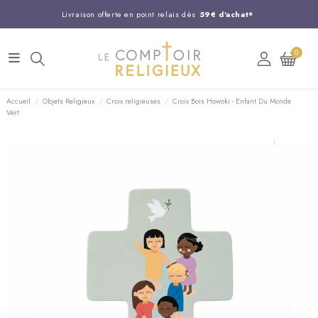
Livraison offerte en point relais dès
59€ d'achat*
Entreprise Française familiale
née en 1844
0
Support client disponible au
03 20 24 74 15
Commandez avant 14H,
expédition le jour même !
Accueil
Objets Religieux
Croix religieuses
Croix Bois Howoki - Enfant Du Monde
Vert