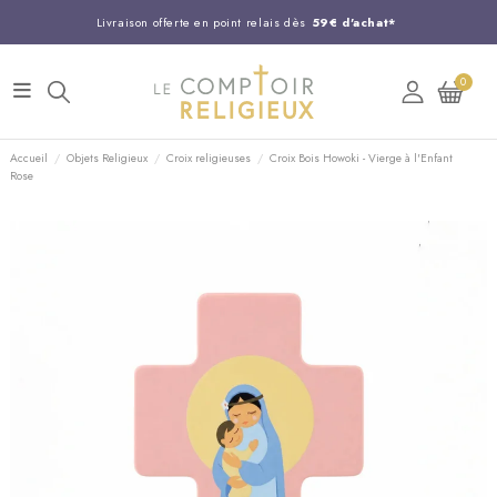
Livraison offerte en point relais dès
59€ d'achat*
Entreprise Française familiale
née en 1844
0
Support client disponible au
03 20 24 74 15
Commandez avant 14H,
expédition le jour même !
Accueil
Objets Religieux
Croix religieuses
Croix Bois Howoki - Vierge à l'Enfant
Rose