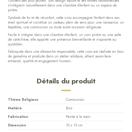
l'univers des plus jeunes. Son design épuré et ses formes harmonieuses
s'intègrent naturellement dans une chambre d'enfant ou un espace de
prière.
Symbole de foi et de réconfort, cette croix accompagne l'enfant dans son
éveil spirituel et constitue un cadeau plein de sens pour une naissance, un
baptême, une communion ou toute autre occasion religieuse.
Facile à intégrer dans une chambre d'enfant, un coin prière ou une salle
de catéchèse, elle apporte une présence bienveillante et inspirante au
quotidien.
Fabriquée dans une démarche responsable, cette croix est réalisée en bois
de gemelina et produite dans un atelier solidaire, alliant savoir-faire
artisanal, qualité et engagement humain.
Détails du produit
Thème Religieux
Communion
Matière
Bois
Fabrication
Peinte à la main
Dimension
10 x 15 cm