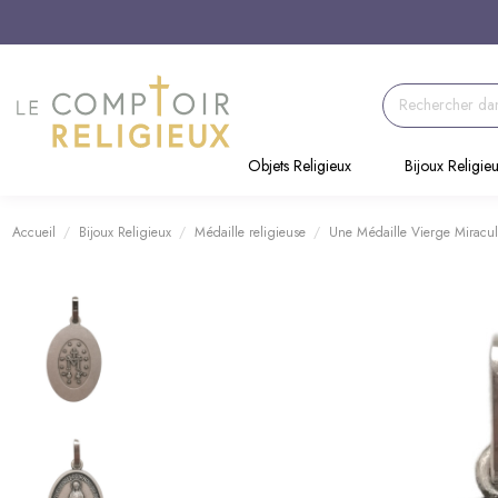
Objets Religieux
Bijoux Religie
Accueil
Bijoux Religieux
Médaille religieuse
Une Médaille Vierge Miracu