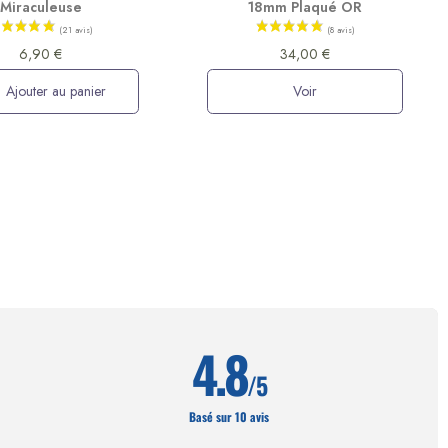
Miraculeuse
18mm Plaqué OR
6,90 €
34,00 €
Ajouter au panier
Voir
4.8
/5
Basé sur 10 avis