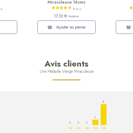
e
Miraculeuse 16cms
17,10 €
19,00 €
Ajouter au panier
Avis clients
Une Médaille Vierge Miraculeuse
8
2
0
0
0
1★
2★
3★
4★
5★