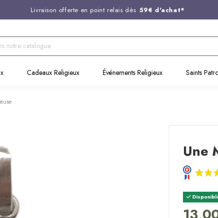
Livraison offerte en point relais dès
59€ d'achat*
Entreprise Française familiale
née en 1844
Support client disponible au
03 20 24 74 15
Commandez avant 14H,
expédition le jour même !
ux
Cadeaux Religieux
Événements Religieux
Saints Patr
leuse
Une M
Disponibl
13,0