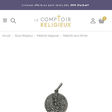
Livraison offerte en point relais dès
59€ d'achat*
Entreprise Française familiale
née en 1844
0
Support client disponible au
03 20 24 74 15
Commandez avant 14H,
expédition le jour même !
Accueil
Bijoux Religieux
Médaille religieuse
Médaille Saint Michel