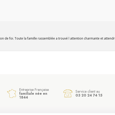
ion de foi. Toute la famille rassemblée a trouvé l attention charmante et attend
Entreprise Française
Service client au
familiale née en
03 20 24 74 15
1844