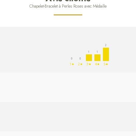
Chapelet-Bracelet à Perles Roses avec Médaille
2
1
1
0
0
1★
2★
3★
4★
5★