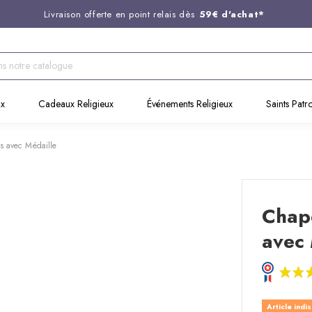
Livraison offerte en point relais dès
59€ d'achat*
Entreprise Française familiale
née en 1844
Support client disponible au
03 20 24 74 15
Commandez avant 14H,
expédition le jour même !
ux
Cadeaux Religieux
Événements Religieux
Saints Patr
es avec Médaille
Chape
avec 
Article indi