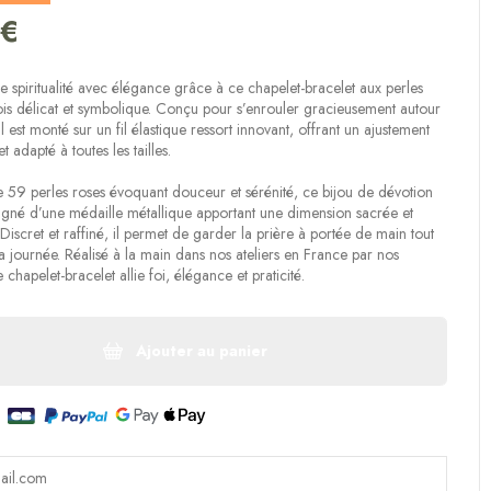
(4 avis)
 €
re spiritualité avec élégance grâce à ce chapelet-bracelet aux perles
fois délicat et symbolique. Conçu pour s’enrouler gracieusement autour
l est monté sur un fil élastique ressort innovant, offrant un ajustement
t adapté à toutes les tailles.
59 perles roses évoquant douceur et sérénité, ce bijou de dévotion
gné d’une médaille métallique apportant une dimension sacrée et
 Discret et raffiné, il permet de garder la prière à portée de main tout
a journée. Réalisé à la main dans nos ateliers en France par nos
 chapelet-bracelet allie foi, élégance et praticité.
Ajouter au panier