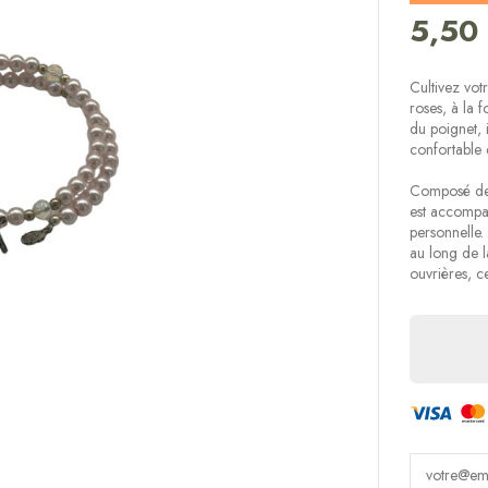
5,50
Cultivez vot
roses, à la 
du poignet, i
confortable e
Composé de 
est accompa
personnelle.
au long de l
ouvrières, ce