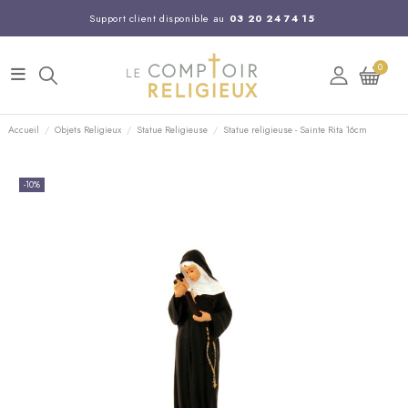
Support client disponible au
03 20 24 74 15
Commandez avant 14H,
expédition le jour même !
0
Accueil
Objets Religieux
Statue Religieuse
Statue religieuse - Sainte Rita 16cm
-10%