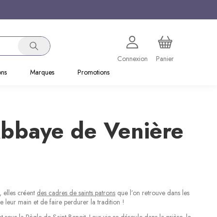
Connexion
Panier
ons
Marques
Promotions
Abbaye de Venière
 elles créent
des cadres de saints patrons
que l’on retrouve dans les
 leur main et de faire perdurer la tradition !
us la Règle de Saint Benoit. Leur vie se déroule dans la prière, le