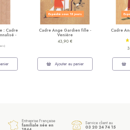
Expédié sous 15 jours
Expé
e : Cadre
Cadre Ange Gardien fille -
Cadre An
nnalisé -
Venière
43,90 €
3
anier
Ajouter au panier
Entreprise Française
Service client au
familiale née en
03 20 24 74 15
1844