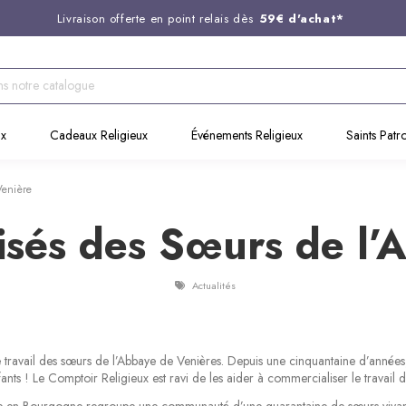
Livraison offerte en point relais dès
59€ d'achat*
Entreprise Française familiale
née en 1844
Support client disponible au
03 20 24 74 15
Commandez avant 14H,
expédition le jour même !
ux
Cadeaux Religieux
Événements Religieux
Saints Patr
Venière
isés des Sœurs de l’
Actualités
 travail des sœurs de l’Abbaye de Venières. Depuis une cinquantaine d’années,
s ! Le Comptoir Religieux est ravi de les aider à commercialiser le travail de
ée en Bourgogne regroupe une communauté d’une quarantaine de sœurs vivant so