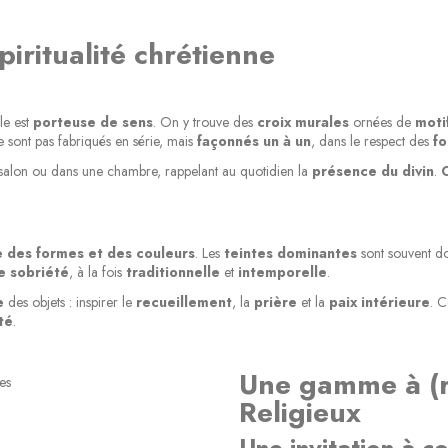
iritualité chrétienne
le est
porteuse de sens
. On y trouve des
croix murales
ornées de
moti
e sont pas fabriqués en série, mais
façonnés un à un
, dans le respect des
f
 salon ou dans une chambre, rappelant au quotidien la
présence du divin
.
O
 des formes et des couleurs
. Les
teintes dominantes
sont souvent 
e sobriété
, à la fois
traditionnelle
et
intemporelle
.
e
des objets : inspirer le
recueillement
, la
prière
et la
paix intérieure
. 
té
.
Une gamme à (r
Religieux