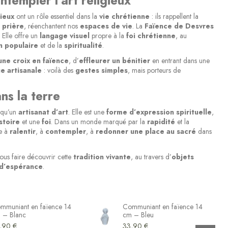
ntempler l’art religieux
gieux
ont un rôle essentiel dans la
vie chrétienne
: ils rappellent la
a
prière
, réenchantent nos
espaces de vie
. La
Faïence de Desvres
. Elle offre un
langage visuel
propre à la
foi chrétienne
, au
n populaire
et de la
spiritualité
.
ne croix en faïence
, d’
effleurer un bénitier
en entrant dans une
e artisanale
: voilà des
gestes simples
, mais porteurs de
ns la terre
 qu’un
artisanat d’art
. Elle est une
forme d’expression spirituelle
,
stoire
et une
foi
. Dans un monde marqué par la
rapidité
et la
te à
ralentir
, à
contempler
, à
redonner une place au sacré
dans
us faire découvrir cette
tradition vivante
, au travers d’
objets
 d’espérance
.
mmuniant en faïence 14
Communiant en faïence 14
 – Blanc
cm – Bleu
,90 €
33,90 €