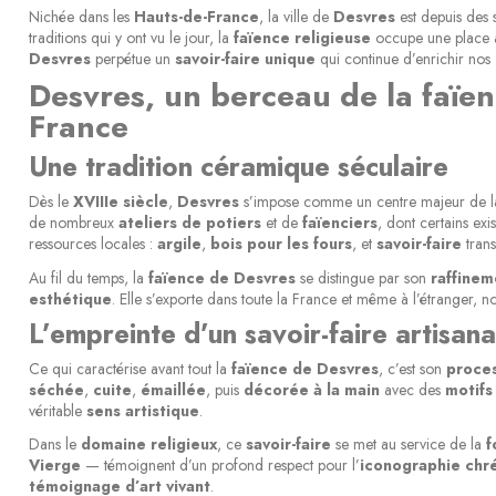
Nichée dans les
Hauts-de-France
, la ville de
Desvres
est depuis des s
traditions qui y ont vu le jour, la
faïence religieuse
occupe une place à 
Desvres
perpétue un
savoir-faire unique
qui continue d’enrichir nos
Desvres, un berceau de la faïen
France
Une tradition céramique séculaire
Dès le
XVIIIe siècle
,
Desvres
s’impose comme un centre majeur de 
de nombreux
ateliers de potiers
et de
faïenciers
, dont certains ex
ressources locales :
argile
,
bois pour les fours
, et
savoir-faire
trans
Au fil du temps, la
faïence de Desvres
se distingue par son
raffinem
esthétique
. Elle s’exporte dans toute la France et même à l’étranger
L’empreinte d’un savoir-faire artisana
Ce qui caractérise avant tout la
faïence de Desvres
, c’est son
proces
séchée
,
cuite
,
émaillée
, puis
décorée à la main
avec des
motifs
véritable
sens artistique
.
Dans le
domaine religieux
, ce
savoir-faire
se met au service de la
f
Vierge
— témoignent d’un profond respect pour l’
iconographie chr
témoignage d’art vivant
.