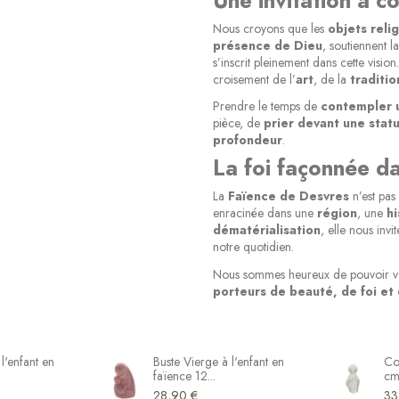
Une invitation à co
Nous croyons que les
objets reli
présence de Dieu
, soutiennent l
s’inscrit pleinement dans cette vision
croisement de l’
art
, de la
traditio
Prendre le temps de
contempler u
pièce, de
prier devant une statu
profondeur
.
La foi façonnée da
La
Faïence de Desvres
n’est pas
enracinée dans une
région
, une
hi
dématérialisation
, elle nous invi
notre quotidien.
Nous sommes heureux de pouvoir vo
porteurs de beauté, de foi et
l'enfant en
Buste Vierge à l'enfant en
Co
faïence 12...
cm
28,90 €
33