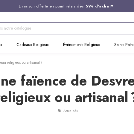
Livraison offerte en point relais dès
59€ d'achat*
Entreprise Française familiale
née en 1844
Support client disponible au
03 20 24 74 15
Commandez avant 14H,
expédition le jour même !
ux
Cadeaux Religieux
Événements Religieux
Saints Patr
au religieux ou artisanal ?
 une faïence de Desv
religieux ou artisanal 
Actualités