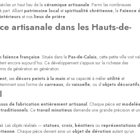
iècles un haut lieu de la
céramique artisanale
. Parmi les nombreuses
part. Alliant
patrimoine local
et
spiritualité chrétienne
, la
Faïence 
intérieurs
et nos
lieux de prière
.
ce artisanale dans les Hauts-de-
la
faïence française
. Située dans le
Pas-de-Calais
, cette petite ville voit na
istent encore aujourd’hui. Ce développement s’appuie sur la richesse des
mis de génération en génération.
ent
, ses
décors peints à la main
et sa capacité à mêler
utilité
et
, notamment sous forme de
carreaux
, de
vaisselle
, ou d’
objets décoratifs
l
sus de fabrication entièrement artisanal
. Chaque pièce est
modelé
 traditionnels
. Ce
travail minutieux
demande une grande précision et un
oi
. Les objets réalisés —
statues
,
croix
,
bénitiers
ou
représentations d
étienne
. Chaque pièce devient ainsi un
objet de dévotion
autant qu’un