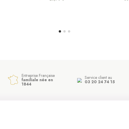
Entreprise Française
Service client au
familiale née en
03 20 24 74 15
1844