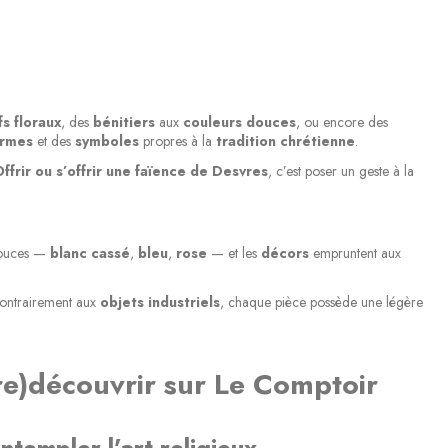
fs floraux
, des
bénitiers
aux
couleurs douces
, ou encore des
ormes
et des
symboles
propres à la
tradition chrétienne
.
ffrir ou s’offrir une faïence de Desvres
, c’est poser un geste à la
douces —
blanc cassé
,
bleu
,
rose
— et les
décors
empruntent aux
Contrairement aux
objets industriels
, chaque pièce possède une légère
e)découvrir sur Le Comptoir