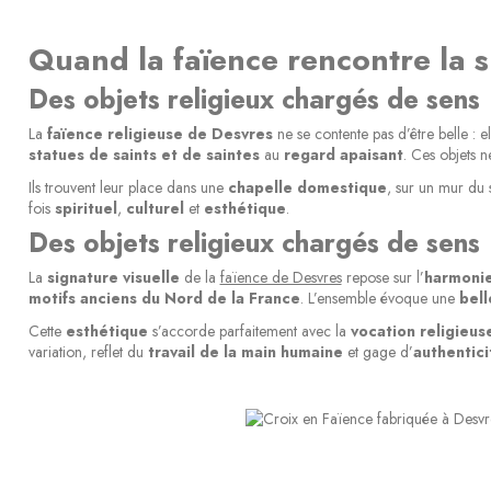
Quand la faïence rencontre la sp
Des objets religieux chargés de sens
La
faïence religieuse de Desvres
ne se contente pas d’être belle : el
statues de saints et de saintes
au
regard apaisant
. Ces objets n
Ils trouvent leur place dans une
chapelle domestique
, sur un mur du
fois
spirituel
,
culturel
et
esthétique
.
Des objets religieux chargés de sens
La
signature visuelle
de la
faïence de Desvres
repose sur l’
harmonie
motifs anciens du Nord de la France
. L’ensemble évoque une
bell
Cette
esthétique
s’accorde parfaitement avec la
vocation religieus
variation, reflet du
travail de la main humaine
et gage d’
authentici