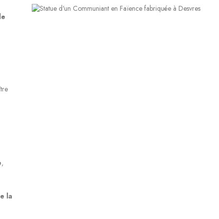
de
ître
.
e
,
e la