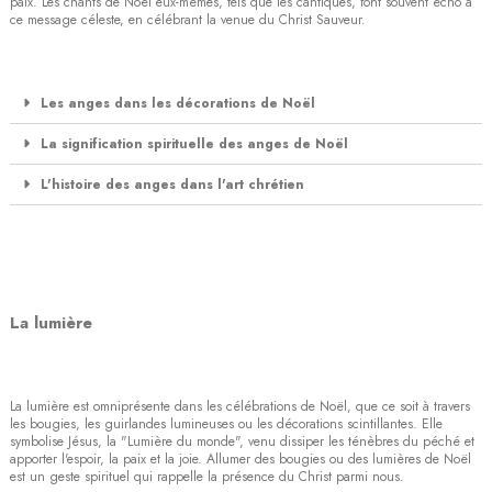
paix. Les chants de Noël eux-mêmes, tels que les cantiques, font souvent écho à
ce message céleste, en célébrant la venue du Christ Sauveur.
Les anges dans les décorations de Noël
La signification spirituelle des anges de Noël
L'histoire des anges dans l'art chrétien
La lumière
La lumière est omniprésente dans les célébrations de Noël, que ce soit à travers
les bougies, les guirlandes lumineuses ou les décorations scintillantes. Elle
symbolise Jésus, la "Lumière du monde", venu dissiper les ténèbres du péché et
apporter l'espoir, la paix et la joie. Allumer des bougies ou des lumières de Noël
est un geste spirituel qui rappelle la présence du Christ parmi nous.