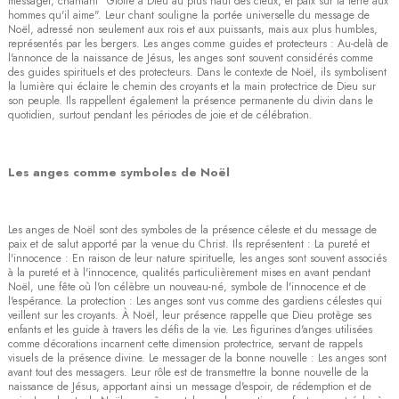
messager, chantant "Gloire à Dieu au plus haut des cieux, et paix sur la terre aux
hommes qu'il aime". Leur chant souligne la portée universelle du message de
Noël, adressé non seulement aux rois et aux puissants, mais aux plus humbles,
représentés par les bergers. Les anges comme guides et protecteurs : Au-delà de
l'annonce de la naissance de Jésus, les anges sont souvent considérés comme
des guides spirituels et des protecteurs. Dans le contexte de Noël, ils symbolisent
la lumière qui éclaire le chemin des croyants et la main protectrice de Dieu sur
son peuple. Ils rappellent également la présence permanente du divin dans le
quotidien, surtout pendant les périodes de joie et de célébration.
Les anges comme symboles de Noël
Les anges de Noël sont des symboles de la présence céleste et du message de
paix et de salut apporté par la venue du Christ. Ils représentent : La pureté et
l'innocence : En raison de leur nature spirituelle, les anges sont souvent associés
à la pureté et à l'innocence, qualités particulièrement mises en avant pendant
Noël, une fête où l'on célèbre un nouveau-né, symbole de l'innocence et de
l'espérance. La protection : Les anges sont vus comme des gardiens célestes qui
veillent sur les croyants. À Noël, leur présence rappelle que Dieu protège ses
enfants et les guide à travers les défis de la vie. Les figurines d'anges utilisées
comme décorations incarnent cette dimension protectrice, servant de rappels
visuels de la présence divine. Le messager de la bonne nouvelle : Les anges sont
avant tout des messagers. Leur rôle est de transmettre la bonne nouvelle de la
naissance de Jésus, apportant ainsi un message d'espoir, de rédemption et de