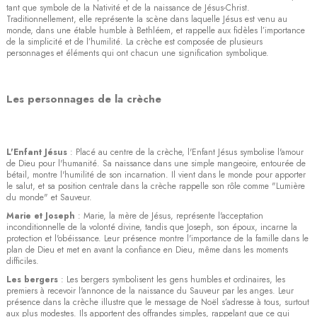
tant que symbole de la Nativité et de la naissance de Jésus-Christ.
Traditionnellement, elle représente la scène dans laquelle Jésus est venu au
monde, dans une étable humble à Bethléem, et rappelle aux fidèles l’importance
de la simplicité et de l’humilité. La crèche est composée de plusieurs
personnages et éléments qui ont chacun une signification symbolique.
Les personnages de la crèche
L'Enfant Jésus
: Placé au centre de la crèche, l'Enfant Jésus symbolise l'amour
de Dieu pour l'humanité. Sa naissance dans une simple mangeoire, entourée de
bétail, montre l'humilité de son incarnation. Il vient dans le monde pour apporter
le salut, et sa position centrale dans la crèche rappelle son rôle comme "Lumière
du monde" et Sauveur.
Marie et Joseph
: Marie, la mère de Jésus, représente l'acceptation
inconditionnelle de la volonté divine, tandis que Joseph, son époux, incarne la
protection et l'obéissance. Leur présence montre l'importance de la famille dans le
plan de Dieu et met en avant la confiance en Dieu, même dans les moments
difficiles.
Les bergers
: Les bergers symbolisent les gens humbles et ordinaires, les
premiers à recevoir l'annonce de la naissance du Sauveur par les anges. Leur
présence dans la crèche illustre que le message de Noël s’adresse à tous, surtout
aux plus modestes. Ils apportent des offrandes simples, rappelant que ce qui