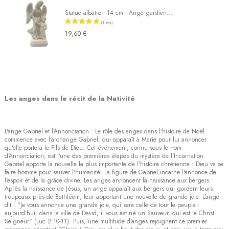
(2 avis)
Statue albâtre - 14 cm - Ange gardien...
19,60 €
Les anges dans le récit de la Nativité
L'ange Gabriel et l'Annonciation : Le rôle des anges dans l'histoire de Noël
commence avec l'archange Gabriel, qui apparaît à Marie pour lui annoncer
qu'elle portera le Fils de Dieu. Cet événement, connu sous le nom
d'Annonciation, est l'une des premières étapes du mystère de l'Incarnation.
Gabriel apporte la nouvelle la plus importante de l'histoire chrétienne : Dieu va se
faire homme pour sauver l'humanité. La figure de Gabriel incarne l'annonce de
l'espoir et de la grâce divine. Les anges annoncent la naissance aux bergers :
Après la naissance de Jésus, un ange apparaît aux bergers qui gardent leurs
troupeaux près de Bethléem, leur apportant une nouvelle de grande joie. L'ange
dit : "Je vous annonce une grande joie, qui sera celle de tout le peuple :
aujourd'hui, dans la ville de David, il vous est né un Sauveur, qui est le Christ
Seigneur" (Luc 2:10-11). Puis, une multitude d'anges rejoignent ce premier