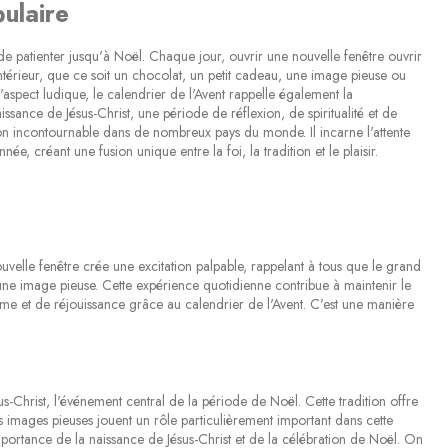
pulaire
on de patienter jusqu'à Noël. Chaque jour, ouvrir une nouvelle fenêtre ouvrir
'intérieur, que ce soit un chocolat, un petit cadeau, une image pieuse ou
aspect ludique, le calendrier de l'Avent rappelle également la
issance de Jésus-Christ, une période de réflexion, de spiritualité et de
tion incontournable dans de nombreux pays du monde. Il incarne l'attente
née, créant une fusion unique entre la foi, la tradition et le plaisir.
uvelle fenêtre crée une excitation palpable, rappelant à tous que le grand
ne image pieuse. Cette expérience quotidienne contribue à maintenir le
asme et de réjouissance grâce au calendrier de l'Avent. C'est une manière
sus-Christ, l'événement central de la période de Noël. Cette tradition offre
es images pieuses jouent un rôle particulièrement important dans cette
l'importance de la naissance de Jésus-Christ et de la célébration de Noël. On