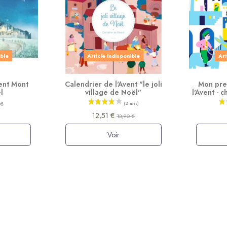
ible
Article indisponible
Art
vent Mont
Calendrier de l'Avent "le joli
Mon pre
l
village de Noël"
l'Avent - 
 €
12,51 €
13,90 €
Voir