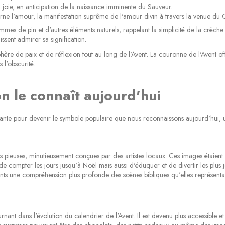
 joie, en anticipation de la naissance imminente du Sauveur.
ne l'amour, la manifestation suprême de l'amour divin à travers la venue du C
es de pin et d'autres éléments naturels, rappelant la simplicité de la crèche
sent admirer sa signification.
sphère de paix et de réflexion tout au long de l'Avent. La couronne de l'Avent o
 l'obscurité.
on le connaît aujourd'hui
inante pour devenir le symbole populaire que nous reconnaissons aujourd'hui, une
 pieuses, minutieusement conçues par des artistes locaux. Ces images étaient v
 compter les jours jusqu'à Noël mais aussi d'éduquer et de divertir les plus j
nts une compréhension plus profonde des scènes bibliques qu'elles représentaien
rnant dans l'évolution du calendrier de l'Avent. Il est devenu plus accessible