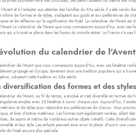
es surprises pouvaient être des chocolats, des petits cadeaux ou même des image
'Avent et à l'adapter aux attentes des familles du XXe siècle. Il a été vendu d
té infinie de formes et de styles, s'adaptant aux goûts et aux préférences de cha
euse et de réflexion sur la signification de Noël. Le calendrier de l'Avent es
de l'Avent Le calendrier de l'Avent que nous connaissons aujourd'hui, avec ses f
ire qui a trouvé sa place dans les foyers du monde entier. La France n'a pas fai
'évolution du calendrier de l'Avent
alendrier de l'Avent que nous connaissons aujourd'hui, avec ses fenêtres renfer
dement propagé en Europe, devenant ainsi une tradition populaire qui a trouvé
ption, adoptant cette tradition au XXe siècle.
 diversification des formes et des style
alendrier de l'Avent, au fil du temps, a évolué et s'est diversifié en termes de 
angulaires simples avec 24 fenêtres à ouvrir chaque jour. Aujourd'hui, il exis
atériaux et de styles pour répondre aux préférences de chacun. Vous pouvez tr
tique, et bien d'autres matériaux. Les formes sont également variées, allant de
lises, de sapins et même de nombreux autres objets créatifs. Cette diversificati
onnalité et leur style. Les enfants peuvent ainsi avoir le plaisir d'ouvrir une no
tente de Noël encore plus spéciale.