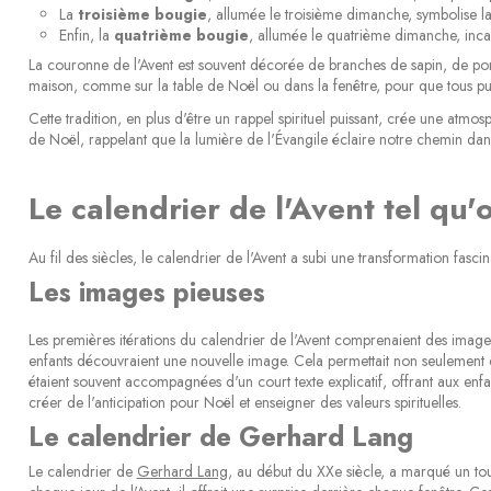
La
troisième bougie
, allumée le troisième dimanche, symbolise la
Enfin, la
quatrième bougie
, allumée le quatrième dimanche, incar
La couronne de l'Avent est souvent décorée de branches de sapin, de pomm
maison, comme sur la table de Noël ou dans la fenêtre, pour que tous puis
Cette tradition, en plus d'être un rappel spirituel puissant, crée une atmo
de Noël, rappelant que la lumière de l'Évangile éclaire notre chemin dans
Le calendrier de l'Avent tel qu'
Au fil des siècles, le calendrier de l'Avent a subi une transformation fasc
Les images pieuses
Les premières itérations du calendrier de l'Avent comprenaient des images
enfants découvraient une nouvelle image. Cela permettait non seulement de
étaient souvent accompagnées d'un court texte explicatif, offrant aux enfa
créer de l'anticipation pour Noël et enseigner des valeurs spirituelles.
Le calendrier de Gerhard Lang
Le calendrier de
Gerhard Lang
, au début du XXe siècle, a marqué un tou