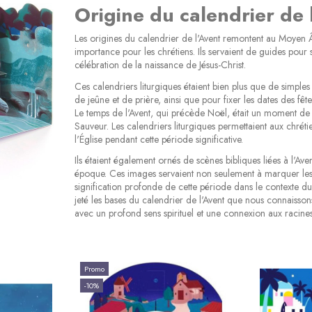
Origine du calendrier de 
Les origines du calendrier de l'Avent remontent au Moyen Â
importance pour les chrétiens. Ils servaient de guides pour 
célébration de la naissance de Jésus-Christ.
Ces calendriers liturgiques étaient bien plus que de simples o
de jeûne et de prière, ainsi que pour fixer les dates des fêt
Le temps de l'Avent, qui précède Noël, était un moment de ré
Sauveur. Les calendriers liturgiques permettaient aux chréti
l'Église pendant cette période significative.
Ils étaient également ornés de scènes bibliques liées à l'Av
époque. Ces images servaient non seulement à marquer les jo
signification profonde de cette période dans le contexte d
jeté les bases du calendrier de l'Avent que nous connaissons
avec un profond sens spirituel et une connexion aux racines
Promo
-10%