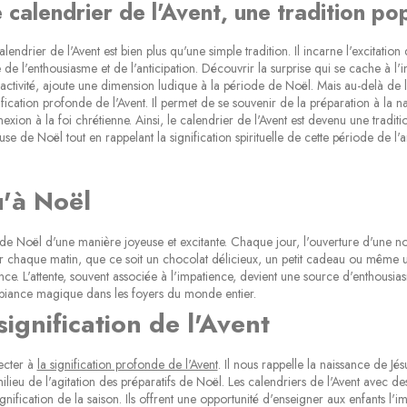
 calendrier de l'Avent, une tradition po
alendrier de l'Avent est bien plus qu'une simple tradition. Il incarne l'excitati
 de l'enthousiasme et de l'anticipation. Découvrir la surprise qui se cache à l
activité, ajoute une dimension ludique à la période de Noël. Mais au-delà de l'
ification profonde de l'Avent. Il permet de se souvenir de la préparation à la na
exion à la foi chrétienne. Ainsi, le calendrier de l'Avent est devenu une tradi
use de Noël tout en rappelant la signification spirituelle de cette période de l'an
u'à Noël
e de Noël d'une manière joyeuse et excitante. Chaque jour, l'ouverture d'une no
r chaque matin, que ce soit un chocolat délicieux, un petit cadeau ou même u
nce. L'attente, souvent associée à l'impatience, devient une source d'enthousi
ambiance magique dans les foyers du monde entier.
ignification de l'Avent
necter à
la signification profonde de l'Avent
. Il nous rappelle la naissance de Jé
milieu de l'agitation des préparatifs de Noël. Les calendriers de l'Avent avec d
 signification de la saison. Ils offrent une opportunité d'enseigner aux enfants 