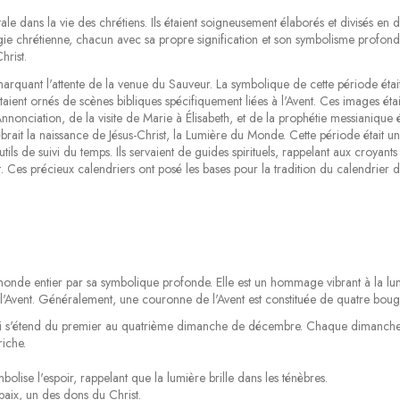
 dans la vie des chrétiens. Ils étaient soigneusement élaborés et divisés en de
gie chrétienne, chacun avec sa propre signification et son symbolisme profon
hrist.
 marquant l'attente de la venue du Sauveur. La symbolique de cette période éta
s étaient ornés de scènes bibliques spécifiquement liées à l'Avent. Ces images éta
nonciation, de la visite de Marie à Élisabeth, et de la prophétie messianique ét
rait la naissance de Jésus-Christ, la Lumière du Monde. Cette période était une
outils de suivi du temps. Ils servaient de guides spirituels, rappelant aux croya
t. Ces précieux calendriers ont posé les bases pour la tradition du calendrier d
 monde entier par sa symbolique profonde. Elle est un hommage vibrant à la lum
 de l'Avent. Généralement, une couronne de l'Avent est constituée de quatre boug
i s'étend du premier au quatrième dimanche de décembre. Chaque dimanche, u
iche.
olise l'espoir, rappelant que la lumière brille dans les ténèbres.
aix, un des dons du Christ.