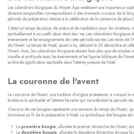
Les calendriers liturgiques du Moyen Âge revêtaient une importance capitale
divisions temporelles correspondaient à des moments cruciaux de la litur
période de préparation intense à la célébration de la naissance de Jésus-C
C'était un temps de jeûne, de prière et de méditation pour les chrétiens,
spirituellement à accueillir Jésus dans leur vie. Les calendriers liturgique
événements et les enseignements de cette période sacrée. Les récits de l'An
de l'Avent. Le temps de Noël, quant à lui, débutait le 25 décembre et céléb
l'Avent. Ainsi, les calendriers liturgiques étaient bien plus que de simples 
visuelle et profonde avec les événements et les figures bibliques de l'Aven
profonde signification spirituelle dans l'attente joyeuse de Noël.
La couronne de l'avent
La couronne de l'Avent, une tradition d'origine protestante, a conquis le
évidence la spiritualité et l'attente fervente qui caractérisent la période
Chacune de ces bougies représente une semaine du temps de l'Avent, qu
lumineuse au fil de la préparation à Noël. La symbolique des bougies est r
La
première bougie
, allumée le premier dimanche de l'Avent, symb
La
deuxième bougie
, allumée le deuxième dimanche, évoque la p