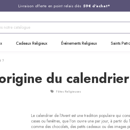
Livraison offerte en point relais dès
59€ d'achat*
Entreprise Française familiale
née en 1844
Support client disponible au
03 20 24 74 15
Commandez avant 14H,
expédition le jour même !
ux
Cadeaux Religieux
Événements Religieux
Saints Patr
t ?
'origine du calendrier
Fêtes Religieuses
Le calendrier de l'Avent est une tradition populaire qui co
cases ou fenêtres, que l'on ouvre une par jour, à partir du
comme des chocolats, des petits cadeaux ou des images pi