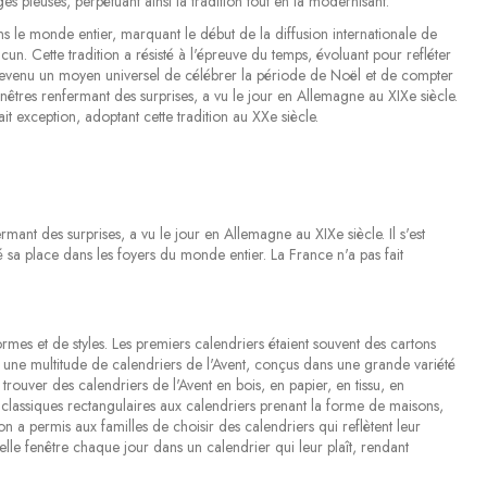
s pieuses, perpétuant ainsi la tradition tout en la modernisant.
ans le monde entier, marquant le début de la diffusion internationale de
cun. Cette tradition a résisté à l'épreuve du temps, évoluant pour refléter
t devenu un moyen universel de célébrer la période de Noël et de compter
enêtres renfermant des surprises, a vu le jour en Allemagne au XIXe siècle.
t exception, adoptant cette tradition au XXe siècle.
mant des surprises, a vu le jour en Allemagne au XIXe siècle. Il s'est
 sa place dans les foyers du monde entier. La France n'a pas fait
s
formes et de styles. Les premiers calendriers étaient souvent des cartons
te une multitude de calendriers de l'Avent, conçus dans une grande variété
ouver des calendriers de l'Avent en bois, en papier, en tissu, en
s classiques rectangulaires aux calendriers prenant la forme de maisons,
on a permis aux familles de choisir des calendriers qui reflètent leur
uvelle fenêtre chaque jour dans un calendrier qui leur plaît, rendant