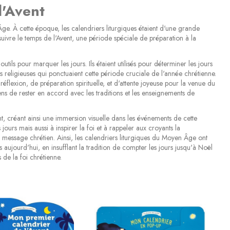
l'Avent
ge. À cette époque, les calendriers liturgiques étaient d'une grande
suivre le temps de l'Avent, une période spéciale de préparation à la
utils pour marquer les jours. Ils étaient utilisés pour déterminer les jours
es religieuses qui ponctuaient cette période cruciale de l'année chrétienne.
flexion, de préparation spirituelle, et d'attente joyeuse pour la venue du
ens de rester en accord avec les traditions et les enseignements de
ent, créant ainsi une immersion visuelle dans les événements de cette
urs mais aussi à inspirer la foi et à rappeler aux croyants la
u message chrétien. Ainsi, les calendriers liturgiques du Moyen Âge ont
 aujourd'hui, en insufflant la tradition de compter les jours jusqu'à Noël
 de la foi chrétienne.