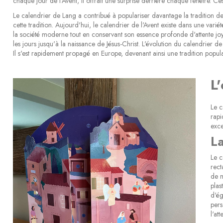
chaque jour de l'Avent, il offrait une surprise derrière chaque fenêtre. C
Le calendrier de Lang a contribué à populariser davantage la tradition de l
cette tradition. Aujourd'hui, le calendrier de l'Avent existe dans une varié
la société moderne tout en conservant son essence profonde d'attente joy
les jours jusqu'à la naissance de Jésus-Christ. L'évolution du calendrier 
Il s'est rapidement propagé en Europe, devenant ainsi une tradition popula
L
Le c
rapi
exce
La
Le c
rect
de m
plas
d'ég
pers
l'at