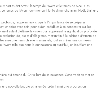
ux parties distinctes : le temps de l'Avent et le temps de Noël. Ces
d. Le temps de l'Avent, commençant le 4e dimanche avant Noël, était une
it profonde, rappelant aux croyants l'importance de se préparer
ient choisies avec soin pour aider les fidèles à se concentrer sur les
aient autant d'éléments visuels qui rappelaient la signification profonde
 explosion de joie et d'allégresse, mettant fin à la période d'attente de
nts les enseignements chrétiens essentiels, tout en créant une connexion
e l'Avent telle que nous la connaissons aujourd'hui, en insufflant une
ière qui émane du Christ lors de sa naissance. Cette tradition met en
ies.
ne nouvelle bougie est allumée, créant ainsi une progression