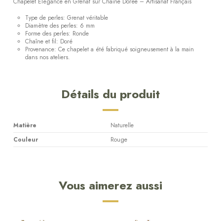
Chapelet Élégance en Grenat sur Chaîne Dorée – Artisanat Français
Type de perles: Grenat véritable
Diamètre des perles: 6 mm
Forme des perles: Ronde
Chaîne et fil: Doré
Provenance: Ce chapelet a été fabriqué soigneusement à la main
dans nos ateliers.
Détails du produit
Matière
Naturelle
Couleur
Rouge
Vous aimerez aussi