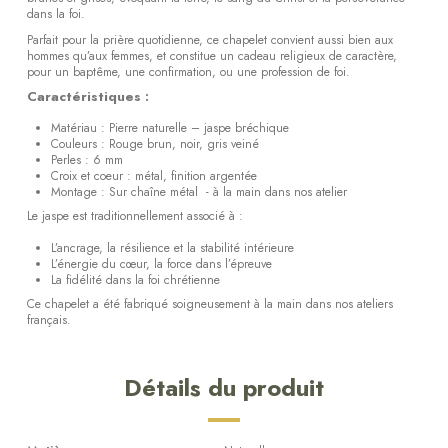
dans la foi.
Parfait pour la prière quotidienne, ce chapelet convient aussi bien aux
hommes qu’aux femmes, et constitue un cadeau religieux de caractère,
pour un baptême, une confirmation, ou une profession de foi.
Caractéristiques :
Matériau : Pierre naturelle – jaspe bréchique
Couleurs : Rouge brun, noir, gris veiné
Perles : 6 mm
Croix et coeur : métal, finition argentée
Montage : Sur chaîne métal - à la main dans nos atelier
Le jaspe est traditionnellement associé à :
L’ancrage, la résilience et la stabilité intérieure
L’énergie du cœur, la force dans l’épreuve
La fidélité dans la foi chrétienne
Ce chapelet a été fabriqué soigneusement à la main dans nos ateliers
français.
Détails du produit