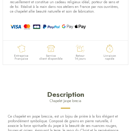
recueillement et constitue un cadeau religieux idéal, porteur de sens et
de foi. Réalisé à la main dans nos ateliers en France par nos ouvrières,
ce chapelet allie beauté naturelle et soin de fabrication.
Entreprise
Service
Retour
Livraison
Française
client disponible
14 jours
rapide
Description
Chapelet Jaspe brecia
Ce chapelet en jaspe breccia, est un bijou de prière à la fois élégant et
profondément symbolique. Composé de grains en pierre naturelle, il
associe la force spirituelle du jaspe à la beauté de ses nuances rouges,
brunes et grises, évoquant la terre, le sang du Christ et la persévérance