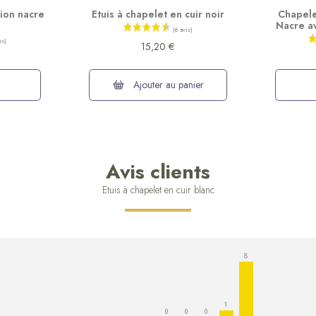
ion nacre
Etuis à chapelet en cuir noir
Chapel
Nacre a
15,20 €
Ajouter au panier
Avis clients
Etuis à chapelet en cuir blanc
8
1
0
0
0