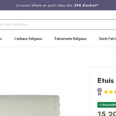
Livraison offerte en point relais dès
59€ d'achat*
Entreprise Française familiale
née en 1844
Support client disponible au
03 20 24 74 15
Commandez avant 14H,
expédition le jour même !
ux
Cadeaux Religieux
Événements Religieux
Saints Patr
c
Etuis
Disponibl
15,2