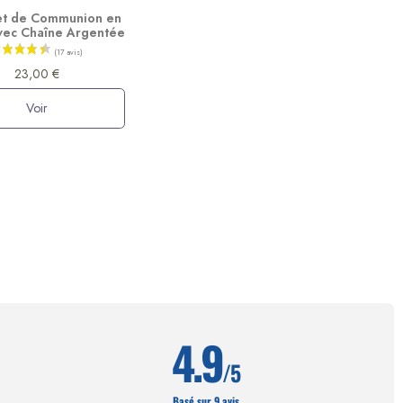
et de Communion en
vec Chaîne Argentée
23,00 €
Voir
4.9
/5
Basé sur 9 avis