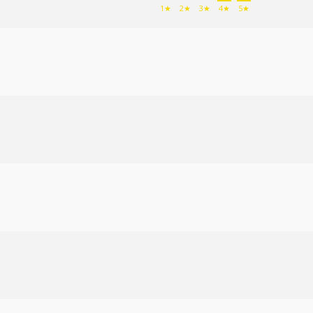
1★
2★
3★
4★
5★