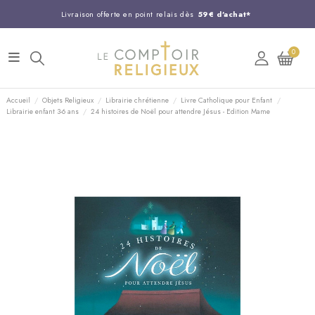
Livraison offerte en point relais dès
59€ d'achat*
Entreprise Française familiale
née en 1844
0
Support client disponible au
03 20 24 74 15
Commandez avant 14H,
expédition le jour même !
Accueil
Objets Religieux
Librairie chrétienne
Livre Catholique pour Enfant
Librairie enfant 3-6 ans
24 histoires de Noël pour attendre Jésus - Edition Mame