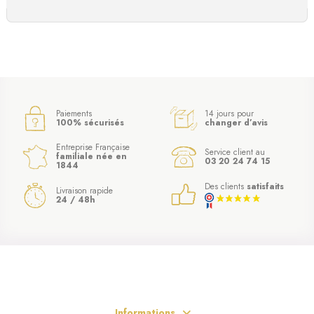
Paiements
14 jours pour
100% sécurisés
changer d’avis
Entreprise Française
Service client au
familiale née en
03 20 24 74 15
1844
Des clients
satisfaits
Livraison rapide
24 / 48h
(1 avis)
Informations