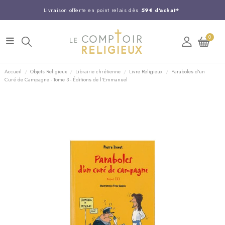
Livraison offerte en point relais dès
59€ d'achat*
Entreprise Française familiale
née en 1844
0
Support client disponible au
03 20 24 74 15
Commandez avant 14H,
expédition le jour même !
Accueil
Objets Religieux
Librairie chrétienne
Livre Religieux
Paraboles d'un
Curé de Campagne - Tome 3 - Éditions de l'Emmanuel