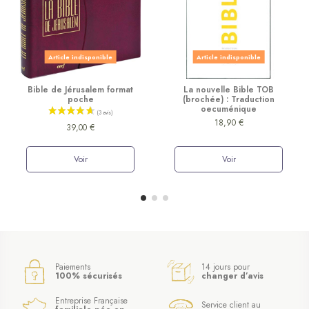
Article indisponible
Article indisponible
Bible de Jérusalem format
La nouvelle Bible TOB
poche
(brochée) : Traduction
oecuménique
18,90 €
39,00 €
Voir
Voir
Paiements
14 jours pour
100% sécurisés
changer d’avis
Entreprise Française
Service client au