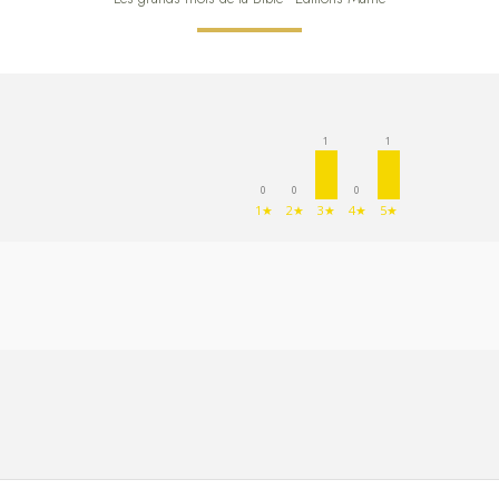
1
1
0
0
0
1★
2★
3★
4★
5★