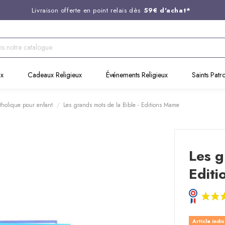
Livraison offerte en point relais dès
59€ d'achat*
Entreprise Française familiale
née en 1844
Support client disponible au
03 20 24 74 15
Commandez avant 14H,
expédition le jour même !
ux
Cadeaux Religieux
Événements Religieux
Saints Patr
tholique pour enfant
Les grands mots de la Bible - Editions Mame
Les g
Edit
Article indi