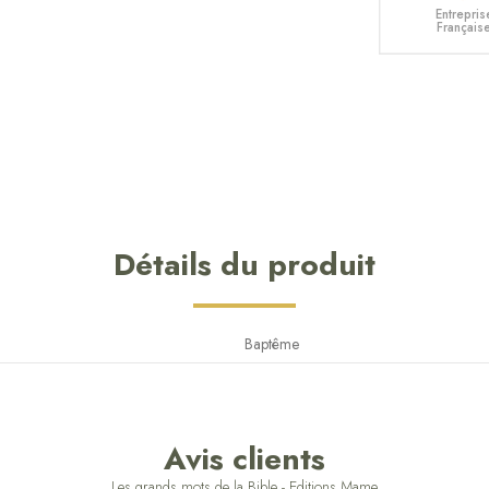
Entrepris
Français
Détails du produit
Baptême
Avis clients
Les grands mots de la Bible - Editions Mame