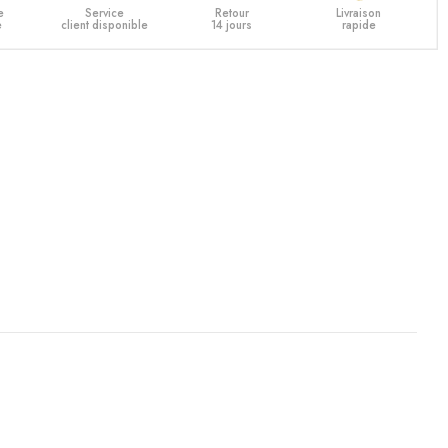
e
Service
Retour
Livraison
e
client disponible
14 jours
rapide