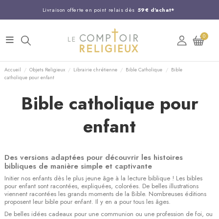
Livraison offerte en point relais dès
59€ d'achat*
Entreprise Française familiale
née en 1844
0
Support client disponible au
03 20 24 74 15
Commandez avant 14H,
expédition le jour même !
Accueil
Objets Religieux
Librairie chrétienne
Bible Catholique
Bible
catholique pour enfant
Bible catholique pour
enfant
Des versions adaptées pour découvrir les histoires
bibliques de manière simple et captivante
Initier nos enfants dès le plus jeune âge à la lecture biblique ! Les bibles
pour enfant sont racontées, expliquées, colorées. De belles illustrations
viennent racontées les grands moments de la Bible. Nombreuses éditions
proposent leur bible pour enfant. Il y en a pour tous les âges.
De belles idées cadeaux pour une communion ou une profession de foi, ou