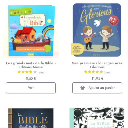
(3 avis)
Article indisponible
Les grands mots de la Bible -
Mes premières louanges avec
Editions Mame
Glorious
8,50 €
11,95 €
Voir
Ajouter au panier