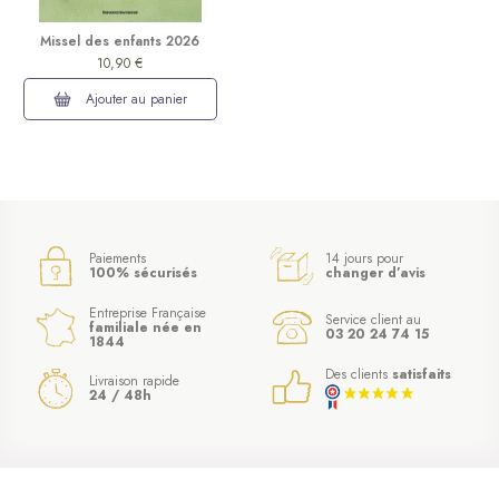
Missel des enfants 2026
10,90 €
Ajouter au panier
Paiements
14 jours pour
100% sécurisés
changer d’avis
Entreprise Française
Service client au
familiale née en
03 20 24 74 15
1844
(1 avis)
Des clients
satisfaits
Livraison rapide
24 / 48h