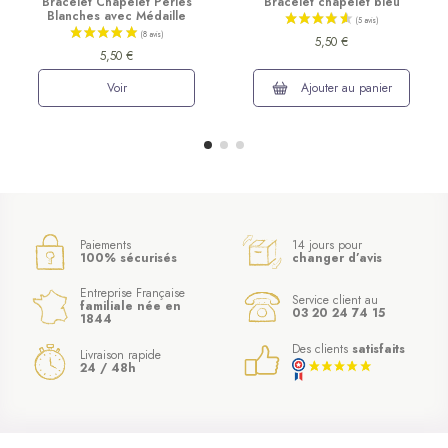
Bracelet Chapelet Perles
Bracelet chapelet bleu
Blanches avec Médaille
5,50 €
5,50 €
Voir
Ajouter au panier
Paiements
14 jours pour
100% sécurisés
changer d’avis
Entreprise Française
Service client au
familiale née en
03 20 24 74 15
1844
Des clients
satisfaits
Livraison rapide
24 / 48h