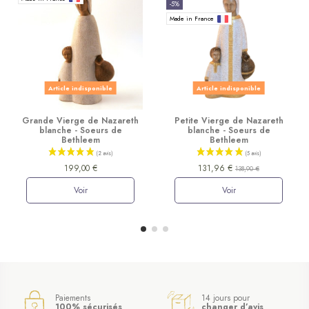
-5%
Made in France
Article indisponible
Article indisponible
Grande Vierge de Nazareth
Petite Vierge de Nazareth
blanche - Soeurs de
blanche - Soeurs de
Bethleem
Bethleem
199,00 €
131,96 €
138,90 €
Voir
Voir
Paiements
14 jours pour
100% sécurisés
changer d’avis