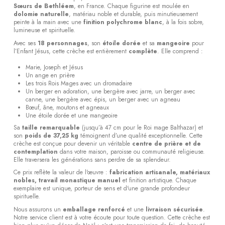
Sœurs de Bethléem
, en France. Chaque figurine est moulée en
dolomie naturelle
, matériau noble et durable, puis minutieusement
peinte à la main avec une
finition polychrome blanc
, à la fois sobre,
lumineuse et spirituelle.
Avec ses
18 personnages
, son
étoile dorée
et sa
mangeoire
pour
l’Enfant Jésus, cette crèche est entièrement
complète
. Elle comprend :
Marie, Joseph et Jésus
Un ange en prière
Les trois Rois Mages avec un dromadaire
Un berger en adoration, une bergère avec jarre, un berger avec
canne, une bergère avec épis, un berger avec un agneau
Bœuf, âne, moutons et agneaux
Une étoile dorée et une mangeoire
Sa
taille remarquable
(jusqu’à 47 cm pour le Roi mage Balthazar) et
son
poids de 37,25 kg
témoignent d’une qualité exceptionnelle. Cette
crèche est conçue pour devenir un véritable
centre de prière et de
contemplation
dans votre maison, paroisse ou communauté religieuse.
Elle traversera les générations sans perdre de sa splendeur.
Ce prix reflète la valeur de l'œuvre :
fabrication artisanale, matériaux
nobles, travail monastique manuel
et finition artistique. Chaque
exemplaire est unique, porteur de sens et d'une grande profondeur
spirituelle.
Nous assurons un
emballage renforcé
et une
livraison sécurisée
.
Notre service client est à votre écoute pour toute question. Cette crèche est