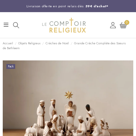
Livraison offerte en point relais dès
59€ d'achat*
Entreprise Française familiale
née en 1844
0
Support client disponible au
03 20 24 74 15
Commandez avant 14H,
expédition le jour même !
Accueil
Objets Religieux
Crèches de Noël
Grande Crèche Complète des Soeurs
de Bethleem
Pack