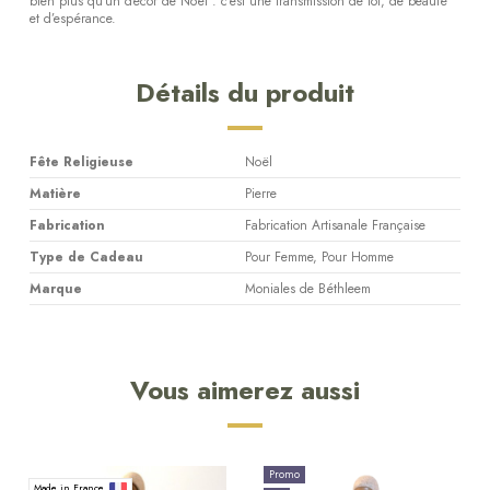
bien plus qu’un décor de Noël : c’est une transmission de foi, de beauté
et d’espérance.
Détails du produit
Fête Religieuse
Noël
Matière
Pierre
Fabrication
Fabrication Artisanale Française
Type de Cadeau
Pour Femme, Pour Homme
Marque
Moniales de Béthleem
Vous aimerez aussi
Promo
Made in France