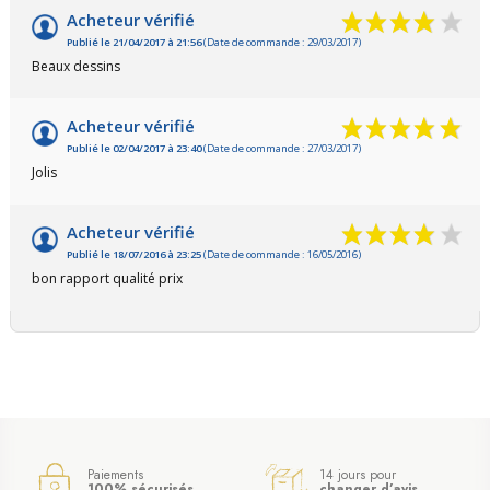
Acheteur vérifié
Publié le 21/04/2017 à 21:56
(Date de commande : 29/03/2017)
Beaux dessins
Acheteur vérifié
(43 avis)
Publié le 02/04/2017 à 23:40
(Date de commande : 27/03/2017)
Jolis
Acheteur vérifié
Publié le 18/07/2016 à 23:25
(Date de commande : 16/05/2016)
bon rapport qualité prix
Paiements
14 jours pour
100% sécurisés
changer d’avis