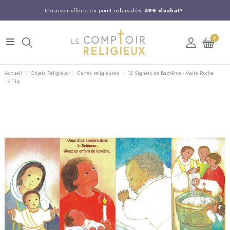
Livraison offerte en point relais dès
59€ d'achat*
Entreprise Française familiale
née en 1844
0
Support client disponible au
03 20 24 74 15
Commandez avant 14H,
expédition le jour même !
Accueil
Objets Religieux
Cartes religieuses
12 Signets de Baptême - Maité Roche
- KIT14