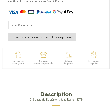
(10 avis)
célèbre illustratrice française Maité Roche
Entreprise
Service
Retour
Livraison
Française
client disponible
14 jours
rapide
Description
12 Signets de Baptême - Maité Roche - KIT14