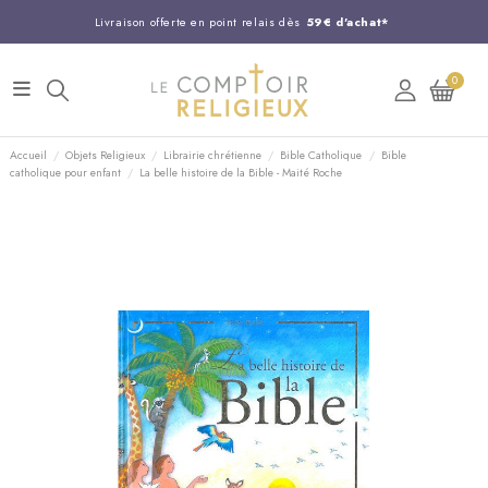
Livraison offerte en point relais dès
59€ d'achat*
Entreprise Française familiale
née en 1844
0
Support client disponible au
03 20 24 74 15
Commandez avant 14H,
expédition le jour même !
Accueil
Objets Religieux
Librairie chrétienne
Bible Catholique
Bible
catholique pour enfant
La belle histoire de la Bible - Maité Roche