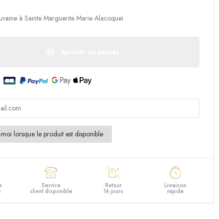
uvaine à Sainte Marguerite Marie Alacoquei
Ajouter au panier
e
Service
Retour
Livraison
e
client disponible
14 jours
rapide