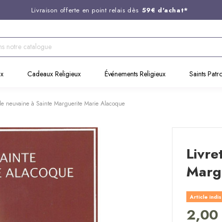
Livraison offerte en point relais dès
59€ d'achat*
Entreprise Française familiale
née en 1844
Support client disponible au
03 20 24 74 15
Commandez avant 14H,
expédition le jour même !
ux
Cadeaux Religieux
Événements Religieux
Saints Patr
 de neuvaine à Sainte Marguerite Marie Alacoque
Livre
Marg
Article indi
2,00