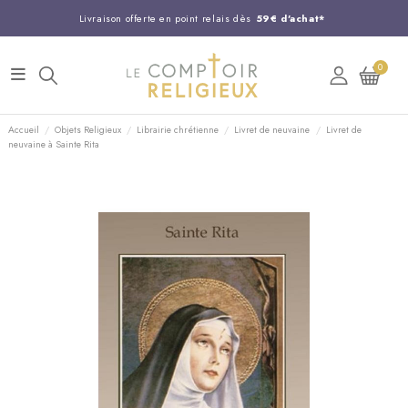
Livraison offerte en point relais dès
59€ d'achat*
Entreprise Française familiale
née en 1844
0
Support client disponible au
03 20 24 74 15
Commandez avant 14H,
expédition le jour même !
Accueil
Objets Religieux
Librairie chrétienne
Livret de neuvaine
Livret de
neuvaine à Sainte Rita