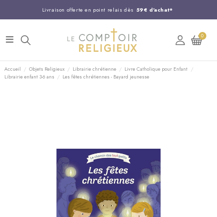
Livraison offerte en point relais dès
59€ d'achat*
Entreprise Française familiale
née en 1844
0
Support client disponible au
03 20 24 74 15
Commandez avant 14H,
expédition le jour même !
Accueil
Objets Religieux
Librairie chrétienne
Livre Catholique pour Enfant
Librairie enfant 3-6 ans
Les fêtes chrétiennes - Bayard jeunesse