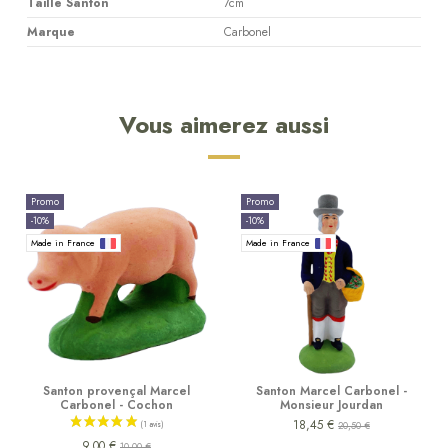
Taille Santon
7cm
Marque
Carbonel
Vous aimerez aussi
Promo
Promo
-10%
-10%
Made in France
Made in France
Santon provençal Marcel
Santon Marcel Carbonel -
Carbonel - Cochon
Monsieur Jourdan
18,45 €
20,50 €
9,00 €
10,00 €