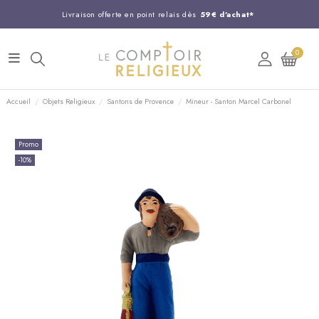
Livraison offerte en point relais dès
59€ d'achat*
Entreprise Française familiale
née en 1844
0
Support client disponible au
03 20 24 74 15
Commandez avant 14H,
expédition le jour même !
Accueil
Objets Religieux
Santons de Provence
Mineur - Santon Marcel Carbonel
Promo
-10%